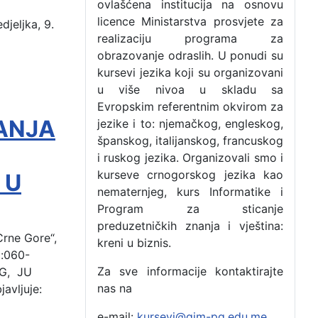
ovlašćena institucija na osnovu
licence Ministarstva prosvjete za
eljka, 9. 
realizaciju programa za
obrazovanje odraslih. U ponudi su
kursevi jezika koji su organizovani
u više nivoa u skladu sa
Evropskim referentnim okvirom za
ANJA
jezike i to: njemačkog, engleskog,
španskog, italijanskog, francuskog
i ruskog jezika. Organizovali smo i
kurseve crnogorskog jezika kao
 U
nematernjeg, kurs Informatike i
Program za sticanje
preduzetničkih znanja i vještina:
Crne Gore“,
kreni u biznis.
j:060-
Za sve informacije kontaktirajte
CG, JU
nas na
avljuje:
e-mail:
kursevi@gim-pg.edu.me