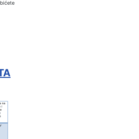
 bićete
TA