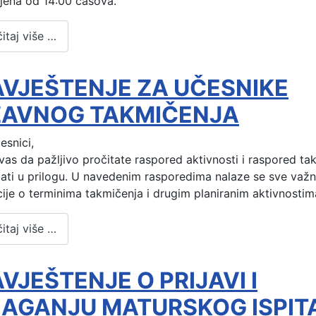
jena od 14:00 časova.
itaj više …
VJEŠTENJE ZA UČESNIKE
ŽAVNOG TAKMIČENJA
esnici,
as da pažljivo pročitate raspored aktivnosti i raspored tak
dati u prilogu. U navedenim rasporedima nalaze se sve važn
ije o terminima takmičenja i drugim planiranim aktivnostim
itaj više …
VJEŠTENJE O PRIJAVI I
AGANJU MATURSKOG ISPIT