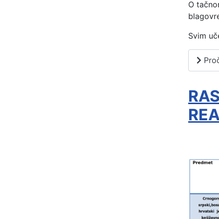
O tačnom
blagovr
Svim uč
Proč
RAS
REA