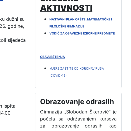
AKTIVNOSTI
ku dužni su 
NASTAVNI PLAN OPŠTE, MATEMATIČKE I
26. godine, 
FILOLOŠKE GIMNAZIJE
VODIČ ZA OBAVEZNE IZBORNE PREDMETE
li sljedeća 
OBAVJEŠTENJA
MJERE ZAŠTITE OD KORONAVIRUSA
(COVID-19)
Obrazovanje odraslih
 ispita 
Gimnazija „Slobodan Škerović“ je
4.00 
počela sa održavanjem kurseva
za obrazovanje odraslih kao