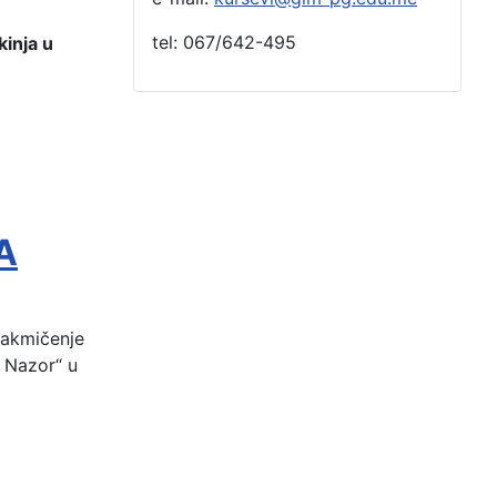
tel: 067/642-495
kinja u
A
takmičenje
r Nazor“ u