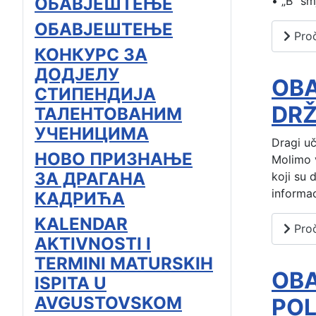
ОБАВЈЕШТЕЊЕ
•
„B“ sm
ОБАВЈЕШТЕЊЕ
Proč
КОНКУРС ЗА
ДОДЈЕЛУ
OBA
СТИПЕНДИЈА
DR
ТАЛЕНТОВАНИМ
УЧЕНИЦИМА
Dragi uč
НОВО ПРИЗНАЊЕ
Molimo v
ЗА ДРАГАНА
koji su 
informac
КАДРИЋА
KALENDAR
Proč
AKTIVNOSTI I
TERMINI MATURSKIH
OBA
ISPITA U
AVGUSTOVSKOM
POL