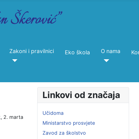
Zakoni i pravilnici
O nama
Eko škola
Ko
Linkovi od značaja
Učidoma
 2. marta 
Ministarstvo prosvjete
Zavod za školstvo