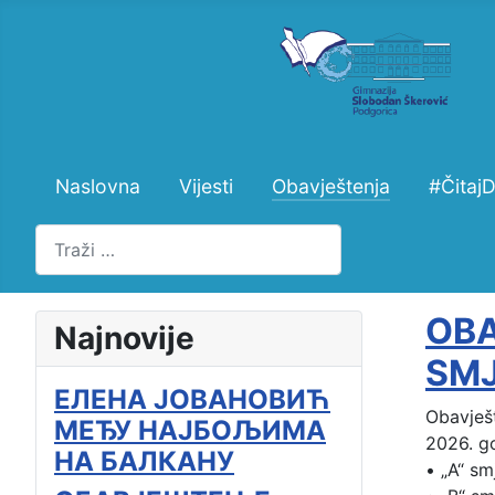
Naslovna
Vijesti
Obavještenja
#Čitaj
Pretraži
OBA
Najnovije
SM
ЕЛЕНА ЈОВАНОВИЋ
Obavješt
МЕЂУ НАЈБОЉИМА
2026. go
НА БАЛКАНУ
•
„A“ sm