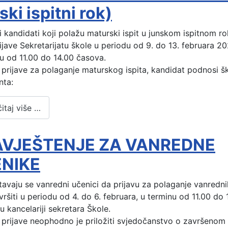
ski ispitni rok)
 kandidati koji polažu maturski ispit u junskom ispitnom ro
ijave Sekretarijatu škole u periodu od 9. do 13. februara 20
u od 11.00 do 14.00 časova.
 prijave za polaganje maturskog ispita, kandidat podnosi ško
ta:
itaj više …
VJEŠTENJE ZA VANREDNE
NIKE
avaju se vanredni učenici da prijavu za polaganje vanrednih
ršiti u periodu od 4. do 6. februara, u terminu od 11.00 do 1
u kancelariji sekretara Škole.
 prijave neophodno je priložiti svjedočanstvo o završenom 