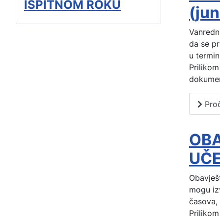
ISPITNOM ROKU
(jun
Vanredni
da se pr
u termin
Prilikom
dokumen
Proč
OBA
UČE
Obavješt
mogu izv
časova, 
Prilikom