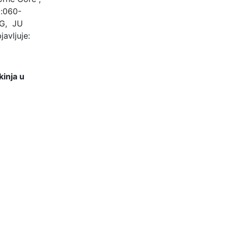
j:060-
CG, JU
avljuje:
kinja u