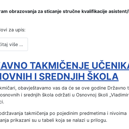
am obrazovanja za sticanje stručne kvalifikacije asistent/
slovi za upis:
itaj više …
AVNO TAKMIČENJE UČENIK
OVNIH I SREDNJIH ŠKOLA
akmičari, obavještavamo vas da će se ove godine Državno 
osnovnih i srednjih škola održati u Osnovnoj školi „Vladimi
i.
održavanja takmičenja po pojedinim predmetima i nivoima
nja prikazani su u tabeli koja se nalazi u prilogu.