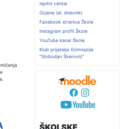
Ispitni centar
Ocjene (el. dnevnik)
Facebook stranica Škole
Instagram profil Škole
YouTube kanal Škole
Klub prijatelja Giimnazije
"Slobodan Škerović"
mičenja 
e 
a.
A
ŠKOLSKE