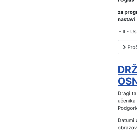
za progr
nastavi
- II - U
Proč
DRŽ
OSN
Dragi t
učenika 
Podgoric
Datumi 
obrazova