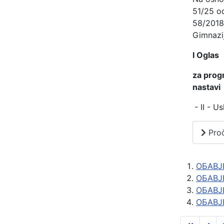
51/25 od
58/2018
Gimnazij
I Oglas
za progr
nastavi
- II - U
Proč
ОБАВ
ОБАВЈ
ОБАВЈ
ОБАВЈ