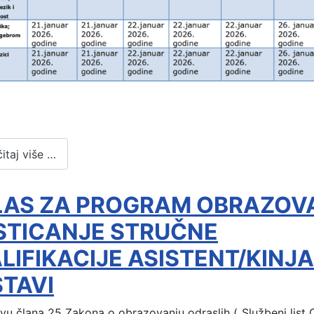
itaj više …
LAS ZA PROGRAM OBRAZOV
STICANJE STRUČNE
LIFIKACIJE ASISTENT/KINJA
TAVI
u člana 25 Zakona o obrazovanju odraslih („Službeni list 