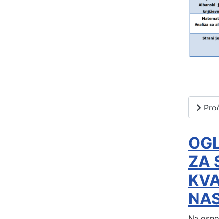
Proč
OG
ZA 
KVA
NAS
Na osnov