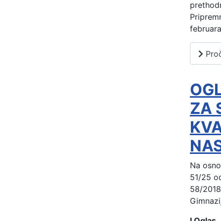
prethod
Pripremn
februara
Proč
OG
ZA 
KVA
NAS
Na osnov
51/25 od
58/2018
Gimnazij
I Oglas