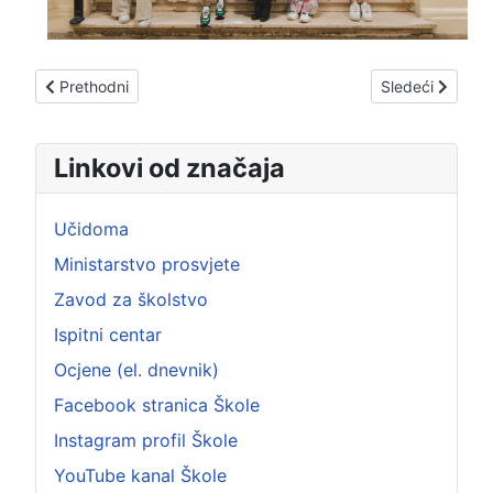
Prethodni članak: 4-K
Sledeći članak:
Prethodni
Sledeći
Linkovi od značaja
Učidoma
Ministarstvo prosvjete
Zavod za školstvo
Ispitni centar
Ocjene (el. dnevnik)
Facebook stranica Škole
Instagram profil Škole
YouTube kanal Škole