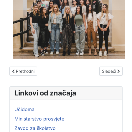
Prethodni članak: 4-E2
Sledeći članak:
Prethodni
Sledeći
Linkovi od značaja
Učidoma
Ministarstvo prosvjete
Zavod za školstvo