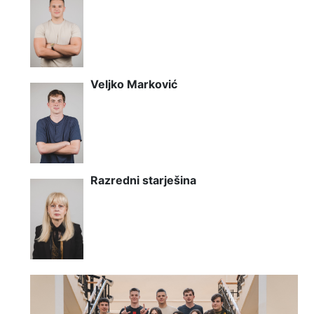
Veljko Marković
Razredni starješina