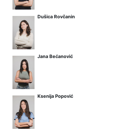
Dušica Rovčanin
Jana Bećanović
Ksenija Popović