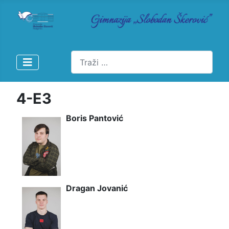
Pretraži
4-E3
Boris Pantović
Dragan Jovanić