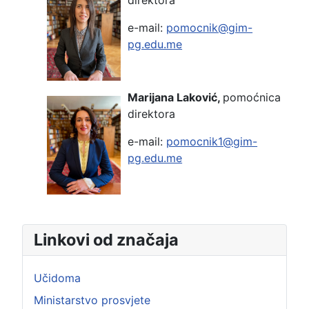
e-mail:
pomocnik@gim-
pg.edu.me
Marijana Laković,
pomoćnica
direktora
e-mail:
pomocnik1@gim-
pg.edu.me
Linkovi od značaja
Učidoma
Ministarstvo prosvjete