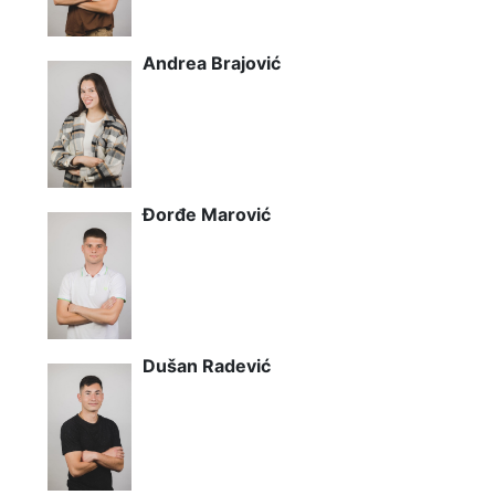
Andrea Brajović
Đorđe Marović
Dušan Radević