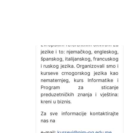
ovlašćena institucija na osnovu
licence Ministarstva prosvjete za
realizaciju programa za
obrazovanje odraslih. U ponudi su
kursevi jezika koji su organizovani
u više nivoa u skladu sa
Evropskim referentnim okvirom za
jezike i to: njemačkog, engleskog,
španskog, italijanskog, francuskog
i ruskog jezika. Organizovali smo i
kurseve crnogorskog jezika kao
nematernjeg, kurs Informatike i
Program za sticanje
preduzetničkih znanja i vještina:
kreni u biznis.
Za sve informacije kontaktirajte
nas na
e-mail:
kursevi@gim-pg.edu.me