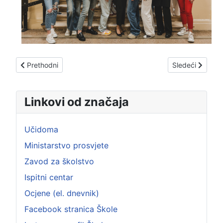
Prethodni članak: 4-J
Sledeći članak:
Prethodni
Sledeći
Linkovi od značaja
Učidoma
Ministarstvo prosvjete
Zavod za školstvo
Ispitni centar
Ocjene (el. dnevnik)
Facebook stranica Škole