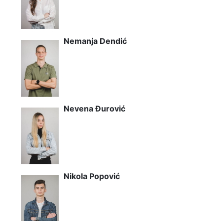
Nemanja Dendić
Nevena Đurović
Nikola Popović