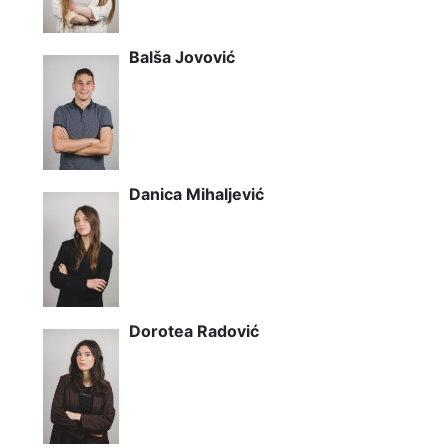
Balša Jovović
Danica Mihaljević
Dorotea Radović