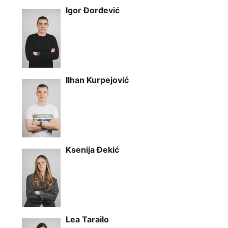
Igor Đorđević
Ilhan Kurpejović
Ksenija Đekić
Lea Tarailo