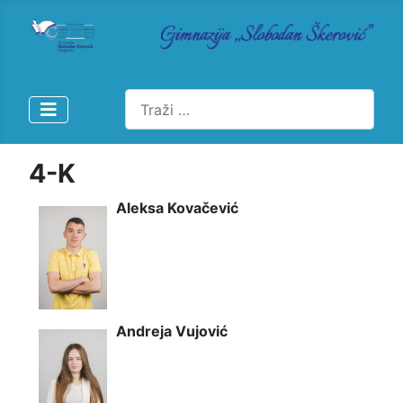
Pretraži
4-K
Aleksa Kovačević
Andreja Vujović