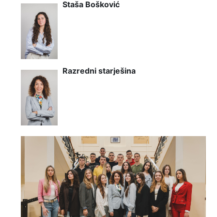
Staša Bošković
Razredni starješina