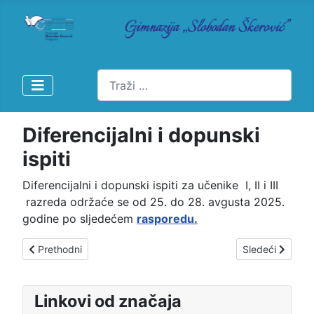
Pretraži
Diferencijalni i dopunski
ispiti
Diferencijalni i dopunski ispiti za učenike I, II i III
razreda održaće se od 25. do 28. avgusta 2025.
godine po sljedećem
rasporedu.
Prethodni članak: Poziv za prijavljivanje za obuku za saradnike 
Sledeći članak:
Prethodni
Sledeći
Linkovi od značaja