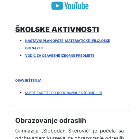
ŠKOLSKE AKTIVNOSTI
NASTAVNI PLAN OPŠTE, MATEMATIČKE I FILOLOŠKE
GIMNAZIJE
VODIČ ZA OBAVEZNE IZBORNE PREDMETE
OBAVJEŠTENJA
MJERE ZAŠTITE OD KORONAVIRUSA (COVID-19)
Obrazovanje odraslih
Gimnazija „Slobodan Škerović“ je počela sa
održavanjem kurseva za obrazovanje odraslih