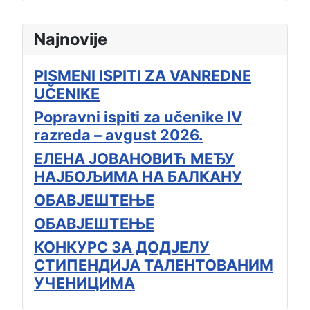
Najnovije
PISMENI ISPITI ZA VANREDNE
UČENIKE
Popravni ispiti za učenike IV
razreda – avgust 2026.
ЕЛЕНА ЈОВАНОВИЋ МЕЂУ
НАЈБОЉИМА НА БАЛКАНУ
ОБАВЈЕШТЕЊЕ
ОБАВЈЕШТЕЊЕ
КОНКУРС ЗА ДОДЈЕЛУ
СТИПЕНДИЈА ТАЛЕНТОВАНИМ
УЧЕНИЦИМА