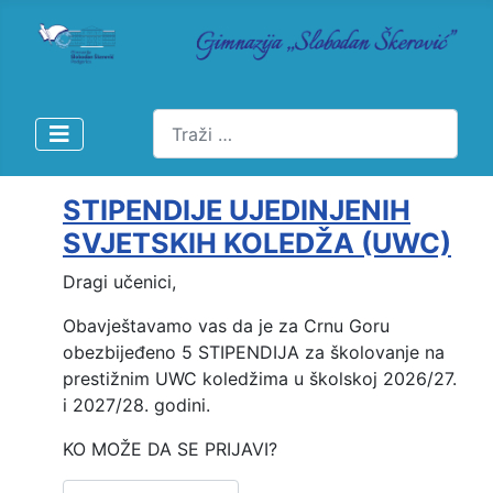
Pretraži
STIPENDIJE UJEDINJENIH
SVJETSKIH KOLEDŽA (UWC)
Dragi učenici,
Obavještavamo vas da je za Crnu Goru
obezbijeđeno 5 STIPENDIJA za školovanje na
prestižnim UWC koledžima u školskoj 2026/27.
i 2027/28. godini.
KO MOŽE DA SE PRIJAVI?