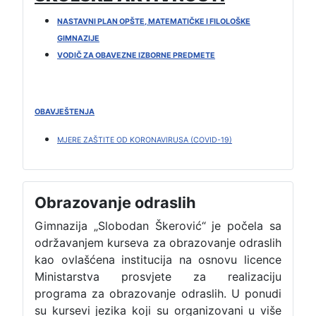
NASTAVNI PLAN OPŠTE, MATEMATIČKE I FILOLOŠKE
GIMNAZIJE
VODIČ ZA OBAVEZNE IZBORNE PREDMETE
OBAVJEŠTENJA
MJERE ZAŠTITE OD KORONAVIRUSA (COVID-19)
Obrazovanje odraslih
Gimnazija „Slobodan Škerović“ je počela sa
održavanjem kurseva za obrazovanje odraslih
kao ovlašćena institucija na osnovu licence
Ministarstva prosvjete za realizaciju
programa za obrazovanje odraslih. U ponudi
su kursevi jezika koji su organizovani u više