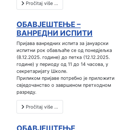
Pročitaj više …
ОБАВЈЕШТЕЊЕ –
ВАНРЕДНИ ИСПИТИ
Пријава ванредних испита за јануарски 
испитни рок обављаће се од понедјељка 
(8.12.2025. године) до петка (12.12.2025. 
године) у периоду од 11 до 14 часова, у 
секретаријату Школе.
Приликом пријаве потребно је приложити 
свједочанство о завршеном претходном 
разреду.
Pročitaj više …
ОБАВЈЕШТЕЊЕ