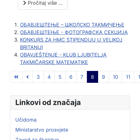
Pročitaj više …
ОБАВЈЕШТЕЊЕ – ШКОЛСКО ТАКМИЧЕЊЕ
ОБАВЈЕШТЕЊЕ - ФОТОГРАФСКА СЕКЦИЈА
KONKURS ZA HMC STIPENDIJU U VELIKOJ
BRITANIJI
OBAVJEŠTENJE - KLUB LJUBITELJA
TAKMIČARSKE MATEMATIKE
3
4
5
6
7
8
9
10
11
Strana 8 od 103
Linkovi od značaja
Učidoma
Ministarstvo prosvjete
Zavod za školstvo