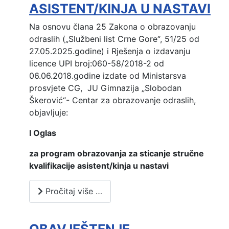
ASISTENT/KINJA U NASTAVI
Na osnovu člana 25 Zakona o obrazovanju
odraslih („Službeni list Crne Gore“, 51/25 od
27.05.2025.godine) i Rješenja o izdavanju
licence UPI broj:060-58/2018-2 od
06.06.2018.godine izdate od Ministarsva
prosvjete CG, JU Gimnazija „Slobodan
Škerović“- Centar za obrazovanje odraslih,
objavljuje:
I Oglas
za program obrazovanja za sticanje stručne
kvalifikacije asistent/kinja u nastavi
Pročitaj više …
OBAVJEŠTENJE