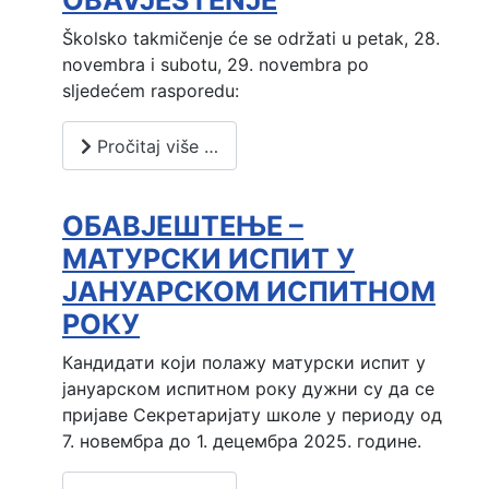
Školsko takmičenje će se održati u petak, 28.
novembra i subotu, 29. novembra po
sljedećem rasporedu:
Pročitaj više …
ОБАВЈЕШТЕЊЕ –
МАТУРСКИ ИСПИТ У
ЈАНУАРСКОМ ИСПИТНОМ
РОКУ
Кандидати који полажу матурски испит у 
јануарском испитном року дужни су да се 
пријаве Секретаријату школе у периоду од 
7. новембра до 1. децембра 2025. године.