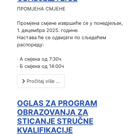
ПРОМЈЕНА СМЈЕНЕ
Промјена смјене извршиће се у понедјељак, 
1. децембра 2025. године.
Настава ће се одвијати по сљедећем 
распореду:
· А смјена од 7:30ч
· Б смјена од 14:00ч
Pročitaj više …
OGLAS ZA PROGRAM
OBRAZOVANJA ZA
STICANJE STRUČNE
KVALIFIKACIJE