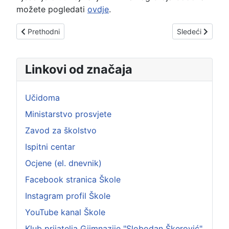
možete pogledati
ovdje
.
Prethodni članak: OBAVJEŠTENJE
Sledeći člana
Prethodni
Sledeći
Linkovi od značaja
Učidoma
Ministarstvo prosvjete
Zavod za školstvo
Ispitni centar
Ocjene (el. dnevnik)
Facebook stranica Škole
Instagram profil Škole
YouTube kanal Škole
Klub prijatelja Giimnazije "Slobodan Škerović"