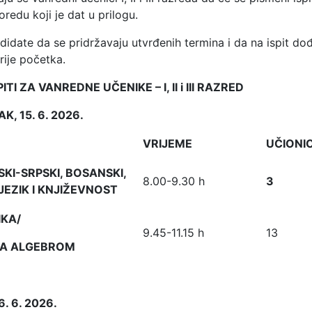
redu koji je dat u prilogu.
idate da se pridržavaju utvrđenih termina i da na ispit do
rije početka.
ITI ZA VANREDNE UČENIKE – I, II i III RAZRED
, 15. 6. 2026.
VRIJEME
UČIONI
I-SRPSKI, BOSANSKI,
8.00-9.30 h
3
JEZIK I KNJIŽEVNOST
KA/
9.45-11.15 h
13
SA ALGEBROM
. 6. 2026.