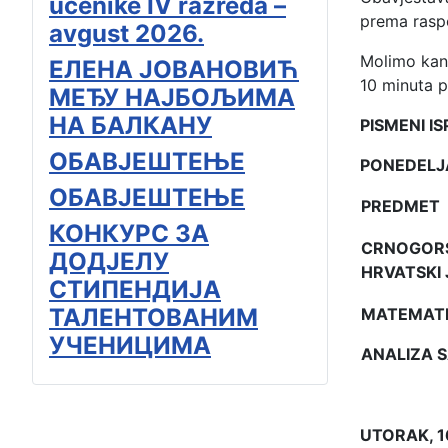
učenike IV razreda –
prema raspo
avgust 2026.
Molimo kand
ЕЛЕНА ЈОВАНОВИЋ
10 minuta p
МЕЂУ НАЈБОЉИМА
НА БАЛКАНУ
PISMENI ISP
ОБАВЈЕШТЕЊЕ
PONEDELJAK
ОБАВЈЕШТЕЊЕ
PREDMET
КОНКУРС ЗА
CRNOGORSK
ДОДЈЕЛУ
HRVATSKI 
СТИПЕНДИЈА
ТАЛЕНТОВАНИМ
MATEMATI
УЧЕНИЦИМА
ANALIZA 
UTORAK, 16