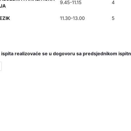
9.45-11.15
4
JA
EZIK
11.30-13.00
5
 ispita realizovaće se u dogovoru sa predsjednikom
ispit
članak: OBAVJEŠTENJE