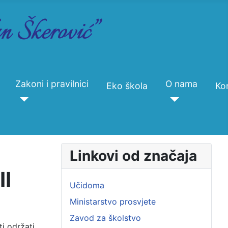
Zakoni i pravilnici
O nama
Eko škola
Ko
Linkovi od značaja
II
Učidoma
Ministarstvo prosvjete
Zavod za školstvo
ti održati