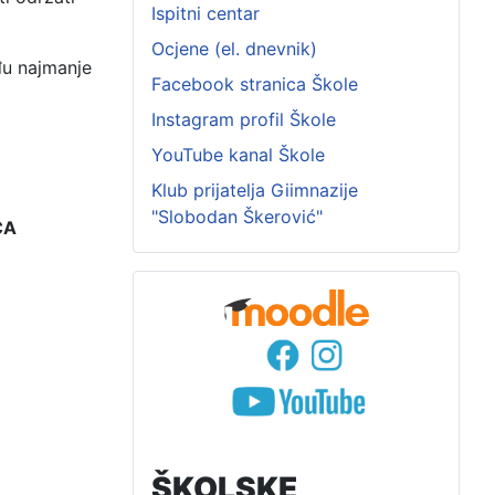
Ispitni centar
Ocjene (el. dnevnik)
đu najmanje
Facebook stranica Škole
Instagram profil Škole
YouTube kanal Škole
Klub prijatelja Giimnazije
"Slobodan Škerović"
CA
ŠKOLSKE