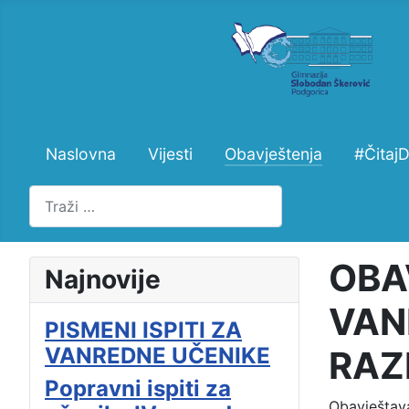
Naslovna
Vijesti
Obavještenja
#Čitaj
Pretraži
OBA
Najnovije
VANR
PISMENI ISPITI ZA
VANREDNE UČENIKE
RAZ
Popravni ispiti za
Obavještavaj