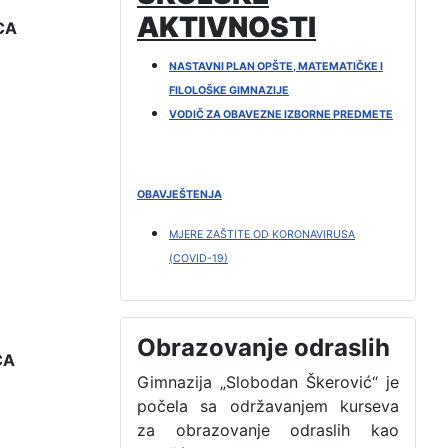
AKTIVNOSTI
CA
NASTAVNI PLAN OPŠTE, MATEMATIČKE I
FILOLOŠKE GIMNAZIJE
VODIČ ZA OBAVEZNE IZBORNE PREDMETE
OBAVJEŠTENJA
MJERE ZAŠTITE OD KORONAVIRUSA
(COVID-19)
Obrazovanje odraslih
CA
Gimnazija „Slobodan Škerović“ je
počela sa održavanjem kurseva
za obrazovanje odraslih kao