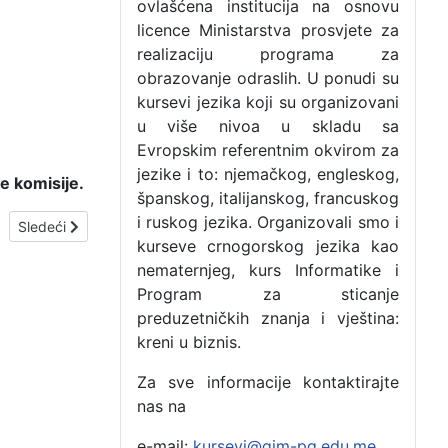
ovlašćena institucija na osnovu
licence Ministarstva prosvjete za
realizaciju programa za
obrazovanje odraslih. U ponudi su
kursevi jezika koji su organizovani
u više nivoa u skladu sa
Evropskim referentnim okvirom za
jezike i to: njemačkog, engleskog,
ne komisije.
španskog, italijanskog, francuskog
i ruskog jezika. Organizovali smo i
Sledeći članak: OBAVJEŠTENjE
Sledeći
kurseve crnogorskog jezika kao
nematernjeg, kurs Informatike i
Program za sticanje
preduzetničkih znanja i vještina:
kreni u biznis.
Za sve informacije kontaktirajte
nas na
e-mail:
kursevi@gim-pg.edu.me