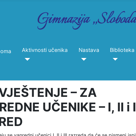
Aktivnosti učenika
Nastava
Biblioteka
Doma
VJEŠTENJE – ZA
EDNE UČENIKE – I, II i I
RED
u se vanredni učenici I, II i III razreda da će se pismeni ispi