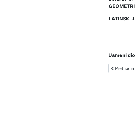
GEOMETRI
LATINSKI J
Usmeni dio
Prethodni 
Prethodni