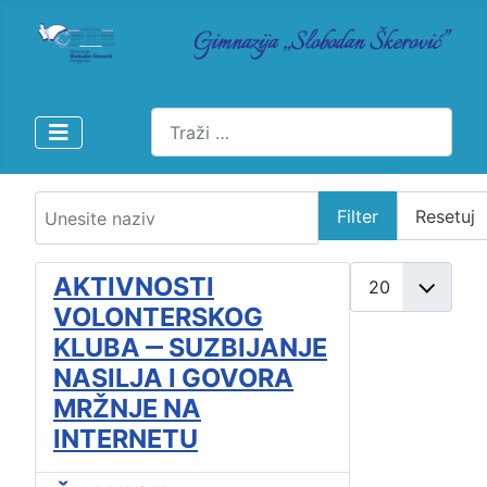
Pretraži
Unesite naziv
Filter
Resetuj
Prikaži broj
AKTIVNOSTI
VOLONTERSKOG
KLUBA ‒ SUZBIJANJE
NASILJA I GOVORA
MRŽNJE NA
INTERNETU