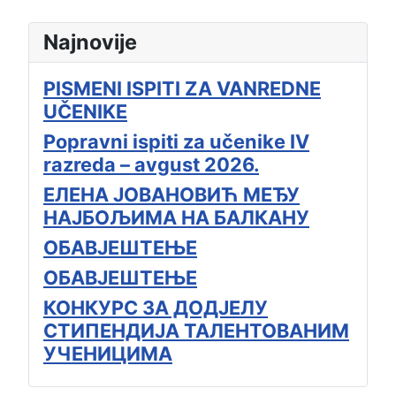
Najnovije
PISMENI ISPITI ZA VANREDNE
UČENIKE
Popravni ispiti za učenike IV
razreda – avgust 2026.
ЕЛЕНА ЈОВАНОВИЋ МЕЂУ
НАЈБОЉИМА НА БАЛКАНУ
ОБАВЈЕШТЕЊЕ
ОБАВЈЕШТЕЊЕ
КОНКУРС ЗА ДОДЈЕЛУ
СТИПЕНДИЈА ТАЛЕНТОВАНИМ
УЧЕНИЦИМА