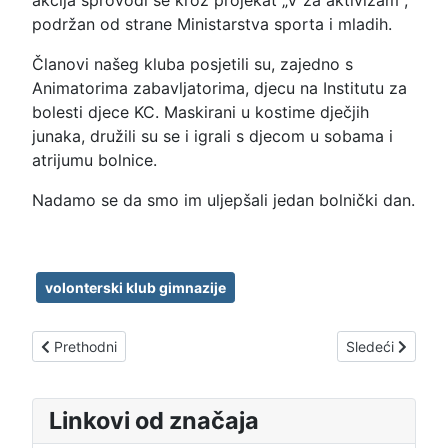
akcija sprovodi se kroz projekat „V za aktivizam",
podržan od strane Ministarstva sporta i mladih.
Članovi našeg kluba posjetili su, zajedno s
Animatorima zabavljatorima, djecu na Institutu za
bolesti djece KC. Maskirani u kostime dječjih
junaka, družili su se i igrali s djecom u sobama i
atrijumu bolnice.
Nadamo se da smo im uljepšali jedan bolnički dan.
volonterski klub gimnazije
Prethodni članak: GIMNAZIJSKI DAN NA SAJMU KNJIGA
Sledeći člana
Prethodni
Sledeći
Linkovi od značaja