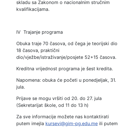
skladu sa Zakonom o nacionalnim stručnim
kvalifikacijama.
IV Trajanje programa
Obuka traje 70 časova, od čega je teorijski dio
18 časova, praktični
dio/vježbe/istraživanje/posjete 52+15 časova.
Kreditna vrijednost programa je šest kredita.
Napomena: obuka će početi u ponedjeljak, 31.
jula.
Prijave se mogu vršiti od 20. do 27. jula
(Sekretarijat škole, od 11 do 13 h)
Za sve informacije možete nas kontaktirati
putem imejla
kursevi@gim-pg.edu.me
ili putem