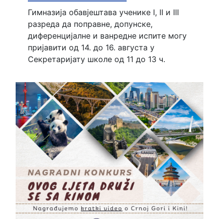
Гимназија обавјештава ученике I, II и III
разреда да поправне, допунске,
диференцијалне и ванредне испите могу
пријавити од 14. до 16. августа у
Секретаријату школе од 11 до 13 ч.