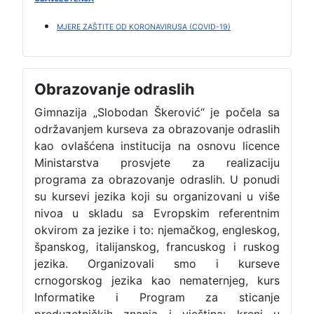
MJERE ZAŠTITE OD KORONAVIRUSA (COVID-19)
Obrazovanje odraslih
Gimnazija „Slobodan Škerović“ je počela sa
održavanjem kurseva za obrazovanje odraslih
kao ovlašćena institucija na osnovu licence
Ministarstva prosvjete za realizaciju
programa za obrazovanje odraslih. U ponudi
su kursevi jezika koji su organizovani u više
nivoa u skladu sa Evropskim referentnim
okvirom za jezike i to: njemačkog, engleskog,
španskog, italijanskog, francuskog i ruskog
jezika. Organizovali smo i kurseve
crnogorskog jezika kao nematernjeg, kurs
Informatike i Program za sticanje
preduzetničkih znanja i vještina: kreni u