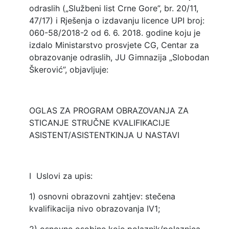
odraslih („Službeni list Crne Gore”, br. 20/11,
47/17) i Rješenja o izdavanju licence UPI broj:
060-58/2018-2 od 6. 6. 2018. godine koju je
izdalo Ministarstvo prosvjete CG, Centar za
obrazovanje odraslih, JU Gimnazija „Slobodan
Škerović”, objavljuje:
OGLAS ZA PROGRAM OBRAZOVANJA ZA
STICANJE STRUČNE KVALIFIKACIJE
ASISTENT/ASISTENTKINJA U NASTAVI
I Uslovi za upis:
1) osnovni obrazovni zahtjev: stečena
kvalifikacija nivo obrazovanja IV1;