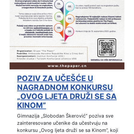
POZIV ZA UČEŠĆE U
NAGRADNOM KONKURSU
„OVOG LJETA DRUŽI SE SA
KINOM”
Gimnazija „Slobodan Škerović” poziva sve
zainteresovane učenike da učestvuju na
konkursu „Ovog ljeta druži se sa Kinom”, koji