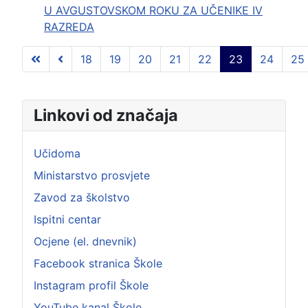
U AVGUSTOVSKOM ROKU ZA UČENIKE IV
RAZREDA
18
19
20
21
22
23
24
25
Strana 23 od 103
Linkovi od značaja
Učidoma
Ministarstvo prosvjete
Zavod za školstvo
Ispitni centar
Ocjene (el. dnevnik)
Facebook stranica Škole
Instagram profil Škole
YouTube kanal Škole