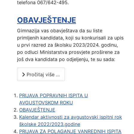
telefona 067/642-495.
OBAVJEŠTENJE
Gimnazija vas obavještava da su liste
primljenih kandidata, koji su konkurisali za upis
u prvi razred za školsku 2023/2024. godinu,
po odluci Ministarstva prosvjete proširene za
još dva kandidata po odjeljenju, te su sada:
Pročitaj više …
PRIJAVA POPRAVNIH ISPITA U
AVGUSTOVSKOM ROKU
OBAVJEŠTENJE
Kalendar aktivnosti za avgustovski ispitni rok
školske 2022/2023.godine
PRIJAVA ZA POLAGANJE VANREDNIH ISPITA