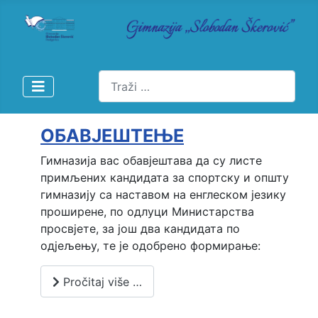
Pretraži
ОБАВЈЕШТЕЊЕ
Гимназија вас обавјештава да су листе
примљених кандидата за спортску и општу
гимназију са наставом на енглеском језику
проширене, по одлуци Министарства
просвјете, за још два кандидата по
одјељењу, те је одобрено формирање:
Pročitaj više …