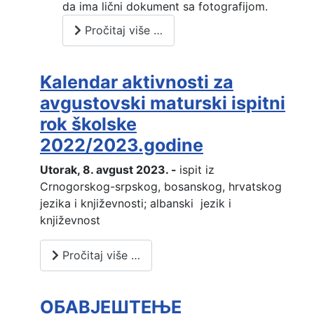
da ima lični dokument sa fotografijom.
Pročitaj više …
Kalendar aktivnosti za
avgustovski maturski ispitni
rok školske
2022/2023.godine
Utorak, 8. avgust 2023. -
ispit iz
Crnogorskog-srpskog, bosanskog, hrvatskog
jezika i književnosti; albanski jezik i
književnost
Pročitaj više …
ОБАВЈЕШТЕЊЕ