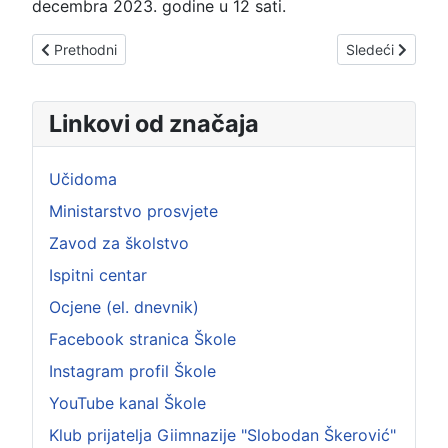
decembra 2023. godine u 12 sati.
Prethodni članak: Učenici koji su postigli najbolji uspjeh i imal
Sledeći člana
Prethodni
Sledeći
Linkovi od značaja
Učidoma
Ministarstvo prosvjete
Zavod za školstvo
Ispitni centar
Ocjene (el. dnevnik)
Facebook stranica Škole
Instagram profil Škole
YouTube kanal Škole
Klub prijatelja Giimnazije "Slobodan Škerović"