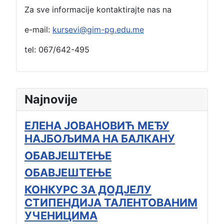
Za sve informacije kontaktirajte nas na
e-mail:
kursevi@gim-pg.edu.me
tel: 067/642-495
Najnovije
ЕЛЕНА ЈОВАНОВИЋ МЕЂУ
НАЈБОЉИМА НА БАЛКАНУ
ОБАВЈЕШТЕЊЕ
ОБАВЈЕШТЕЊЕ
КОНКУРС ЗА ДОДЈЕЛУ
СТИПЕНДИЈА ТАЛЕНТОВАНИМ
УЧЕНИЦИМА