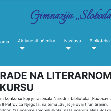
Aktivnosti učenika
Nastava
Biblioteka
Doma
RADE NA LITERARNO
KURSU
om konkursu koji je raspisala Narodna biblioteka „Radosav L
 II Petrovića Njegoša, na temu „Svijet je ovaj tiran tiraninu,
odnoj” (za učenike srednjih škola) naša učenica Mina Boškov