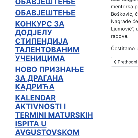
ОБАВЈЕШТЕЊЕ
mentorka pr
ОБАВЈЕШТЕЊЕ
Bošković, 
Nagrade će 
КОНКУРС ЗА
Ljumović”, 
ДОДЈЕЛУ
radove.
СТИПЕНДИЈА
ТАЛЕНТОВАНИМ
Čestitamo u
УЧЕНИЦИМА
Prethodni 
Prethodni
НОВО ПРИЗНАЊЕ
ЗА ДРАГАНА
КАДРИЋА
KALENDAR
AKTIVNOSTI I
TERMINI MATURSKIH
ISPITA U
AVGUSTOVSKOM