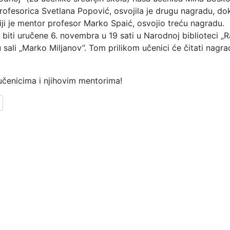
ofesorica Svetlana Popović, osvojila je drugu nagradu, dok
čiji je mentor profesor Marko Spaić, osvojio treću nag
biti uručene 6. novembra u 19 sati u Narodnoj biblioteci „
u sali „Marko Miljanov”. Tom prilikom učenici će čitati nagr
čenicima i njihovim mentorima!
članak: OGLAS ZA PROGRAM OBRAZOVANJA ZA STICANJE STRUČNE