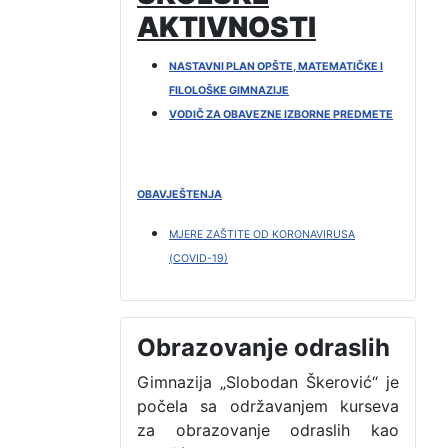
AKTIVNOSTI
NASTAVNI PLAN OPŠTE, MATEMATIČKE I
FILOLOŠKE GIMNAZIJE
VODIČ ZA OBAVEZNE IZBORNE PREDMETE
OBAVJEŠTENJA
MJERE ZAŠTITE OD KORONAVIRUSA
(COVID-19)
Obrazovanje odraslih
Gimnazija „Slobodan Škerović“ je
počela sa održavanjem kurseva
za obrazovanje odraslih kao