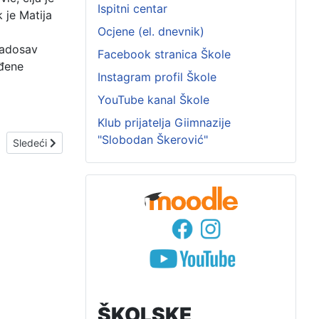
Ispitni centar
 je Matija
Ocjene (el. dnevnik)
radu.
Radosav
Facebook stranica Škole
ađene
Instagram profil Škole
YouTube kanal Škole
Klub prijatelja Giimnazije
"Slobodan Škerović"
 KVALIFIKACIJE ASISTENT/ASISTENTKINJA U NASTAVI
Sledeći članak: Obavještenje
Sledeći
ŠKOLSKE