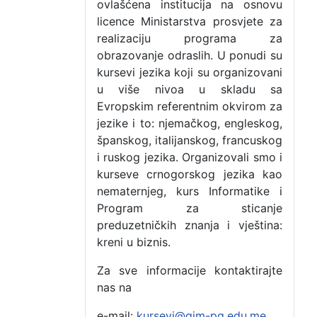
ovlašćena institucija na osnovu
licence Ministarstva prosvjete za
realizaciju programa za
obrazovanje odraslih. U ponudi su
kursevi jezika koji su organizovani
u više nivoa u skladu sa
Evropskim referentnim okvirom za
jezike i to: njemačkog, engleskog,
španskog, italijanskog, francuskog
i ruskog jezika. Organizovali smo i
kurseve crnogorskog jezika kao
nematernjeg, kurs Informatike i
Program za sticanje
preduzetničkih znanja i vještina:
kreni u biznis.
Za sve informacije kontaktirajte
nas na
e-mail:
kursevi@gim-pg.edu.me