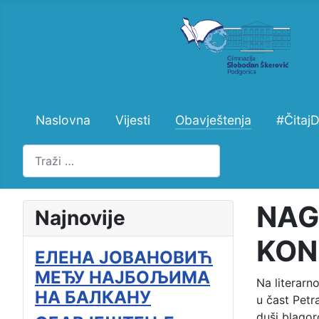
Naslovna
Vijesti
Obavještenja
#Čitaj
Pretraži
NAG
Najnovije
KON
ЕЛЕНА ЈОВАНОВИЋ
МЕЂУ НАЈБОЉИМА
Na literarn
НА БАЛКАНУ
u čast Petra
duši blagor