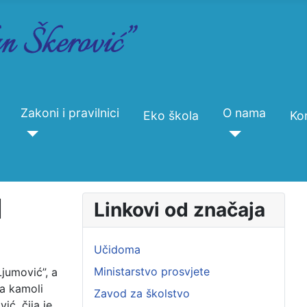
Zakoni i pravilnici
O nama
Eko škola
Ko
M
Linkovi od značaja
Učidoma
Ministarstvo prosvjete
jumović”, a
 a kamoli
Zavod za školstvo
ić, čija je