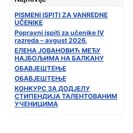
PISMENI ISPITI ZA VANREDNE
UČENIKE
Popravni ispiti za učenike IV
razreda – avgust 2026.
ЕЛЕНА ЈОВАНОВИЋ МЕЂУ
НАЈБОЉИМА НА БАЛКАНУ
ОБАВЈЕШТЕЊЕ
ОБАВЈЕШТЕЊЕ
КОНКУРС ЗА ДОДЈЕЛУ
СТИПЕНДИЈА ТАЛЕНТОВАНИМ
УЧЕНИЦИМА