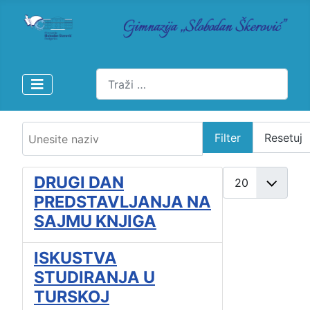
Pretraži
Unesite naziv
Filter
Resetuj
Prikaži broj
DRUGI DAN
PREDSTAVLJANJA NA
SAJMU KNJIGA
ISKUSTVA
STUDIRANJA U
TURSKOJ