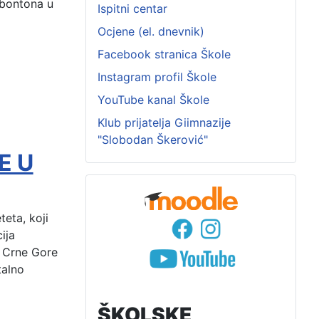
 bontona u
Ispitni centar
Ocjene (el. dnevnik)
Facebook stranica Škole
Instagram profil Škole
YouTube kanal Škole
Klub prijatelja Giimnazije
"Slobodan Škerović"
E U
eta, koji
ija
a Crne Gore
talno
ŠKOLSKE