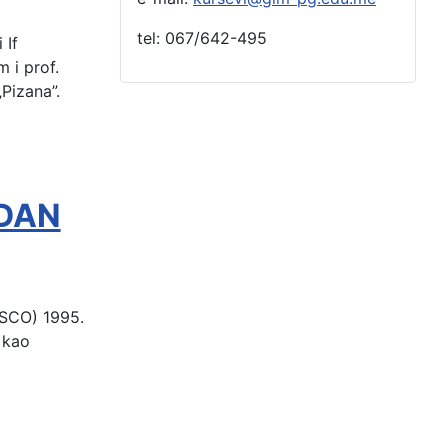
tel: 067/642-495
 If
 i prof.
„Pizana”.
DAN
ESCO) 1995.
 kao