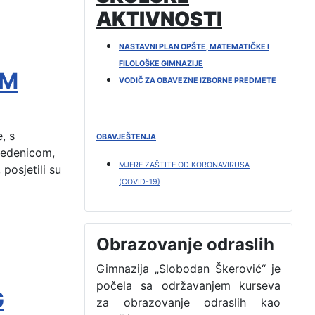
AKTIVNOSTI
NASTAVNI PLAN OPŠTE, MATEMATIČKE I
FILOLOŠKE GIMNAZIJE
OM
VODIČ ZA OBAVEZNE IZBORNE PREDMETE
, s
OBAVJEŠTENJA
Medenicom,
MJERE ZAŠTITE OD KORONAVIRUSA
posjetili su
(COVID-19)
Obrazovanje odraslih
Gimnazija „Slobodan Škerović“ je
počela sa održavanjem kurseva
G
za obrazovanje odraslih kao