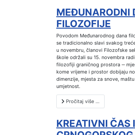
MEĐUNARODNI 
FILOZOFIJE
Povodom Međunarodnog dana filozo
se tradicionalno slavi svakog treć
u novembru, članovi Filozofske se
škole održali su 15. novembra rad
filozofiji graničnog prostora ‒ mje
kome vrijeme i prostor dobijaju n
dimenzije, mjesta za snove, maštu 
umjetnost.
Pročitaj više …
KREATIVNI ČAS 
CRNOGORSKOG 