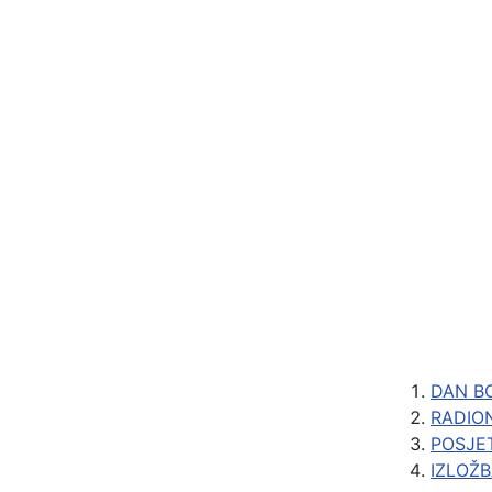
DAN B
RADIO
POSJE
IZLOŽB