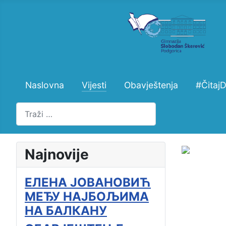
Naslovna
Vijesti
Obavještenja
#Čitaj
Pretraži
Najnovije
ЕЛЕНА ЈОВАНОВИЋ
МЕЂУ НАЈБОЉИМА
НА БАЛКАНУ