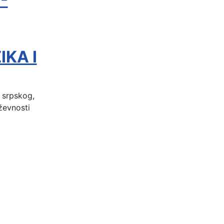
KA I
 srpskog,
ževnosti