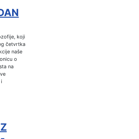
DAN
fije, koji
eg četvrtka
kcije naše
ionicu o
sta na
ove
i
IZ
-