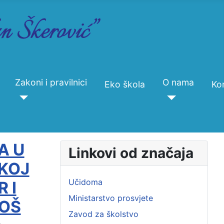
Zakoni i pravilnici
O nama
Eko škola
Ko
A U
Linkovi od značaja
KOJ
Učidoma
 I
Ministarstvo prosvjete
GOŠ
Zavod za školstvo