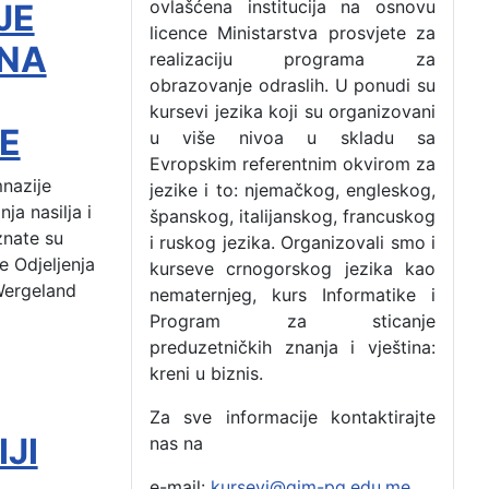
ovlašćena institucija na osnovu
JE
licence Ministarstva prosvjete za
 NA
realizaciju programa za
obrazovanje odraslih. U ponudi su
kursevi jezika koji su organizovani
E
u više nivoa u skladu sa
Evropskim referentnim okvirom za
nazije
jezike i to: njemačkog, engleskog,
ja nasilja i
španskog, italijanskog, francuskog
znate su
i ruskog jezika. Organizovali smo i
e Odjeljenja
kurseve crnogorskog jezika kao
Wergeland
nematernjeg, kurs Informatike i
Program za sticanje
preduzetničkih znanja i vještina:
kreni u biznis.
Za sve informacije kontaktirajte
JI
nas na
e-mail:
kursevi@gim-pg.edu.me