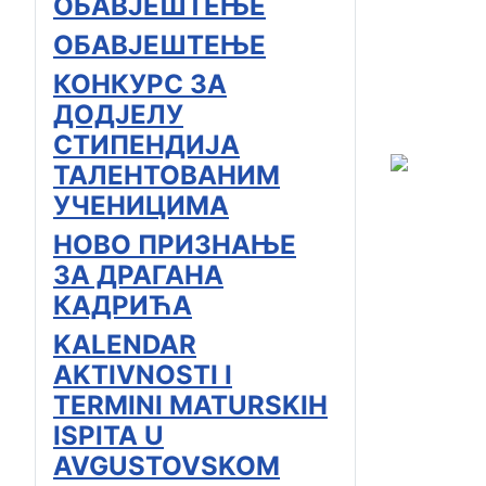
ОБАВЈЕШТЕЊЕ
ОБАВЈЕШТЕЊЕ
КОНКУРС ЗА
ДОДЈЕЛУ
СТИПЕНДИЈА
ТАЛЕНТОВАНИМ
УЧЕНИЦИМА
НОВО ПРИЗНАЊЕ
ЗА ДРАГАНА
КАДРИЋА
KALENDAR
AKTIVNOSTI I
TERMINI MATURSKIH
ISPITA U
AVGUSTOVSKOM