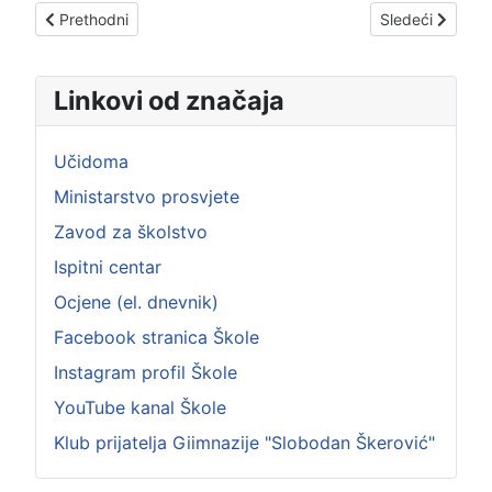
Prethodni članak: Obilježen Međunarodni dan srednjoškolaca
Sledeći članak: 
Prethodni
Sledeći
Linkovi od značaja
Učidoma
Ministarstvo prosvjete
Zavod za školstvo
Ispitni centar
Ocjene (el. dnevnik)
Facebook stranica Škole
Instagram profil Škole
YouTube kanal Škole
Klub prijatelja Giimnazije "Slobodan Škerović"