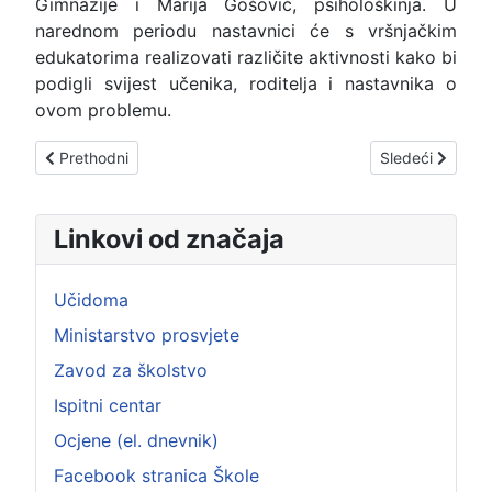
Gimnazije i Marija Gošović, psihološkinja. U
narednom periodu nastavnici će s vršnjačkim
edukatorima realizovati različite aktivnosti kako bi
podigli svijest učenika, roditelja i nastavnika o
ovom problemu.
Prethodni članak: DAN SJEĆANJA NA ŽRTVE HOLOKAUSTA
Sledeći član
Prethodni
Sledeći
Linkovi od značaja
Učidoma
Ministarstvo prosvjete
Zavod za školstvo
Ispitni centar
Ocjene (el. dnevnik)
Facebook stranica Škole