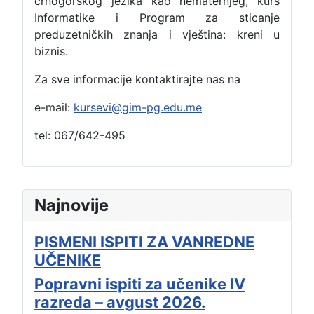
crnogorskog jezika kao nematernjeg, kurs
Informatike i Program za sticanje
preduzetničkih znanja i vještina: kreni u
biznis.
Za sve informacije kontaktirajte nas na
e-mail:
kursevi@gim-pg.edu.me
tel: 067/642-495
Najnovije
PISMENI ISPITI ZA VANREDNE
UČENIKE
Popravni ispiti za učenike IV
razreda – avgust 2026.