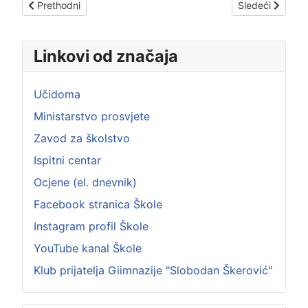
Prethodni članak: „Igrati svoj život“ velemajstora Ivanovića
Sledeći članak:
Prethodni
Sledeći
Linkovi od značaja
Učidoma
Ministarstvo prosvjete
Zavod za školstvo
Ispitni centar
Ocjene (el. dnevnik)
Facebook stranica Škole
Instagram profil Škole
YouTube kanal Škole
Klub prijatelja Giimnazije "Slobodan Škerović"