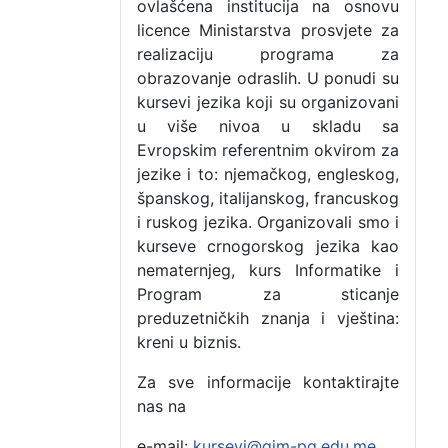
ovlašćena institucija na osnovu
licence Ministarstva prosvjete za
realizaciju programa za
obrazovanje odraslih. U ponudi su
kursevi jezika koji su organizovani
u više nivoa u skladu sa
Evropskim referentnim okvirom za
jezike i to: njemačkog, engleskog,
španskog, italijanskog, francuskog
i ruskog jezika. Organizovali smo i
kurseve crnogorskog jezika kao
nematernjeg, kurs Informatike i
Program za sticanje
preduzetničkih znanja i vještina:
kreni u biznis.
Za sve informacije kontaktirajte
nas na
e-mail:
kursevi@gim-pg.edu.me