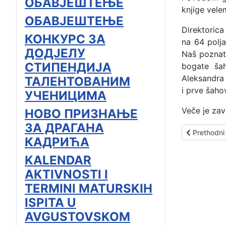
ОБАВЈЕШТЕЊЕ
knjige vele
ОБАВЈЕШТЕЊЕ
Direktorica
КОНКУРС ЗА
na 64 polj
ДОДЈЕЛУ
Naš poznati
СТИПЕНДИЈА
bogate šah
Aleksandra 
ТАЛЕНТОВАНИМ
i prve šaho
УЧЕНИЦИМА
Veče je zav
НОВО ПРИЗНАЊЕ
ЗА ДРАГАНА
Prethodni č
Prethodni
КАДРИЋА
KALENDAR
AKTIVNOSTI I
TERMINI MATURSKIH
ISPITA U
AVGUSTOVSKOM