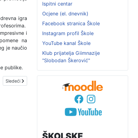
Ispitni centar
Ocjene (el. dnevnik)
 drevna igra
Facebook stranica Škole
rofesorima.
impresivne i
Instagram profil Škole
uspomene na
YouTube kanal Škole
eg je naučio
Klub prijatelja Giimnazije
"Slobodan Škerović"
e publike.
Sledeći članak: Posjete izložbama
Sledeći
ŠKOLSKE