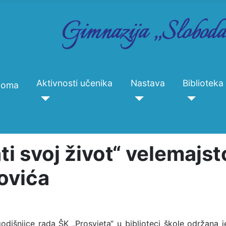
Aktivnosti učenika
Nastava
Biblioteka
Doma
ati svoj život“ velemajst
ovića
išnjice rada ŠK „Prosvjeta“ u biblioteci škole održana j