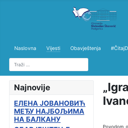
Naslovna
Vijesti
Obavještenja
#Čitaj
Pretraži
„Igr
Najnovije
Ivan
ЕЛЕНА ЈОВАНОВИЋ
МЕЂУ НАЈБОЉИМА
НА БАЛКАНУ
Povodom god