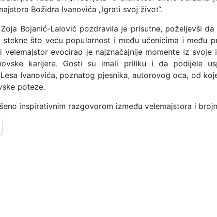
majstora Božidra Ivanovića „Igrati svoj život“.
 Zoja Bojanić-Lalović pozdravila je prisutne, poželjevši da
a stekne što veću popularnost i među učenicima i među p
 velemajstor evocirao je najznačajnije momente iz svoje 
ovske karijere. Gosti su imali priliku i da podijele 
Lesa Ivanovića, poznatog pjesnika, autorovog oca, od koj
vske poteze.
šeno inspirativnim razgovorom između velemajstora i brojn
lanak: Međunarodni dan borbe protiv fašizma i antisemitizma