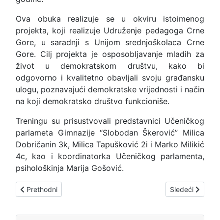
Ova obuka realizuje se u okviru istoimenog
projekta, koji realizuje Udruženje pedagoga Crne
Gore, u saradnji s Unijom srednjoškolaca Crne
Gore. Cilj projekta je osposobljavanje mladih za
život u demokratskom društvu, kako bi
odgovorno i kvalitetno obavljali svoju građansku
ulogu, poznavajući demokratske vrijednosti i način
na koji demokratsko društvo funkcioniše.
Treningu su prisustvovali predstavnici Učeničkog
parlameta Gimnazije “Slobodan Škerović” Milica
Dobričanin 3k, Milica Tapušković 2i i Marko Milikić
4c, kao i koordinatorka Učeničkog parlamenta,
psihološkinja Marija Gošović.
Prethodni članak: Servantes na španskom – ugledni čas
Sledeći članak:
Prethodni
Sledeći