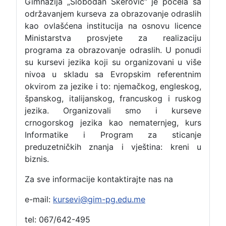
Gimnazija „Slobodan Škerović“ je počela sa
održavanjem kurseva za obrazovanje odraslih
kao ovlašćena institucija na osnovu licence
Ministarstva prosvjete za realizaciju
programa za obrazovanje odraslih. U ponudi
su kursevi jezika koji su organizovani u više
nivoa u skladu sa Evropskim referentnim
okvirom za jezike i to: njemačkog, engleskog,
španskog, italijanskog, francuskog i ruskog
jezika. Organizovali smo i kurseve
crnogorskog jezika kao nematernjeg, kurs
Informatike i Program za sticanje
preduzetničkih znanja i vještina: kreni u
biznis.
Za sve informacije kontaktirajte nas na
e-mail:
kursevi@gim-pg.edu.me
tel: 067/642-495