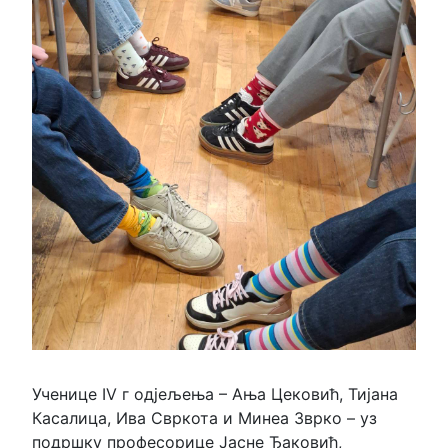
Ученице IV г одјељења – Ања Цековић, Тијана
Касалица, Ива Свркота и Минеа Зврко – уз
подршку професорице Јасне Ђаковић,