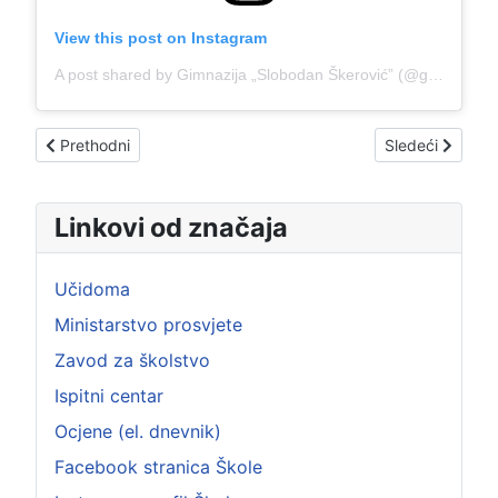
View this post on Instagram
A post shared by Gimnazija „Slobodan Škerović” (@gimnazijaslobodanskerovic)
Prethodni članak: НАШИ УЧЕНИЦИ У ИНКЛУЗИВНОЈ ПРЕД
Sledeći član
Prethodni
Sledeći
Linkovi od značaja
Učidoma
Ministarstvo prosvjete
Zavod za školstvo
Ispitni centar
Ocjene (el. dnevnik)
Facebook stranica Škole