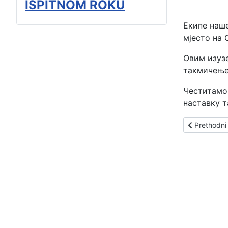
ISPITNOM ROKU
Екипе наше
мјесто на
Овим изуз
такмичење,
Честитамо 
наставку 
Prethodni
Prethodni