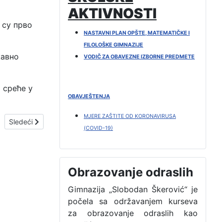
AKTIVNOSTI
 су прво
NASTAVNI PLAN OPŠTE, MATEMATIČKE I
FILOLOŠKE GIMNAZIJE
жавно
VODIČ ZA OBAVEZNE IZBORNE PREDMETE
 среће у
OBAVJEŠTENJA
MJERE ZAŠTITE OD KORONAVIRUSA
Sledeći članak: ПОСЈЕТА ИЗЛОЖБИ НИКИЦЕ РАИЧЕВИЋА
Sledeći
(COVID-19)
Obrazovanje odraslih
Gimnazija „Slobodan Škerović“ je
počela sa održavanjem kurseva
za obrazovanje odraslih kao