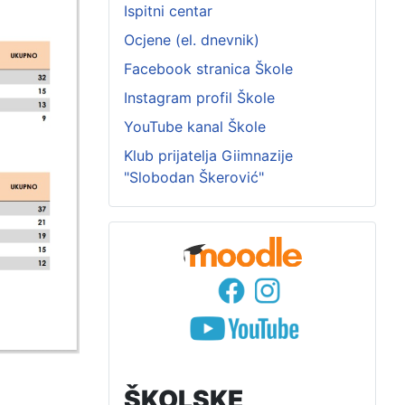
Ispitni centar
Ocjene (el. dnevnik)
Facebook stranica Škole
Instagram profil Škole
YouTube kanal Škole
Klub prijatelja Giimnazije
"Slobodan Škerović"
ŠKOLSKE