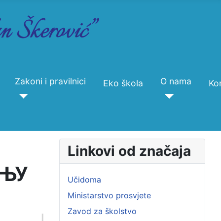
Zakoni i pravilnici
O nama
Eko škola
Ko
Linkovi od značaja
ЊУ
Učidoma
Ministarstvo prosvjete
Zavod za školstvo