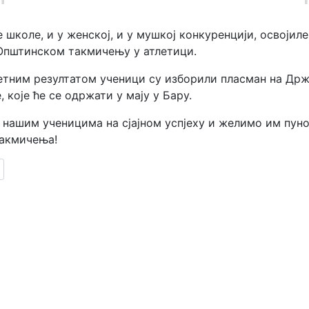
 школе, и у женској, и у мушкој конкуренцији, освојиле
 Општинском такмичењу у атлетици.
етним резултатом ученици су изборили пласман на Др
 које ће се одржати у мају у Бару.
нашим ученицима на сјајном успјеху и желимо им пуно
такмичења!
 članak: СВЈЕТСКИ ДАН ОСОБА СА ДАУНОВИМ СИНДРОМОМ