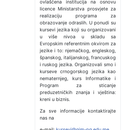
ovlašćena institucija na osnovu
licence Ministarstva prosvjete za
realizaciju programa za
obrazovanje odraslih. U ponudi su
kursevi jezika koji su organizovani
u više nivoa u skladu sa
Evropskim referentnim okvirom za
jezike i to: njemačkog, engleskog,
španskog, italijanskog, francuskog
i ruskog jezika. Organizovali smo i
kurseve crnogorskog jezika kao
nematernjeg, kurs Informatike i
Program za sticanje
preduzetničkih znanja i vještina:
kreni u biznis.
Za sve informacije kontaktirajte
nas na
e-mail:
kursevi@gim-pg.edu.me