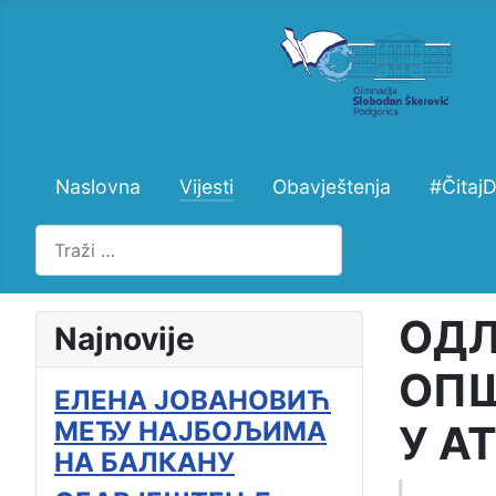
Naslovna
Vijesti
Obavještenja
#Čitaj
Pretraži
ОДЛ
Najnovije
ОП
ЕЛЕНА ЈОВАНОВИЋ
МЕЂУ НАЈБОЉИМА
У А
НА БАЛКАНУ