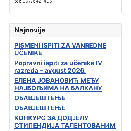
tel: 067/642-495
Najnovije
PISMENI ISPITI ZA VANREDNE
UČENIKE
Popravni ispiti za učenike IV
razreda – avgust 2026.
ЕЛЕНА ЈОВАНОВИЋ МЕЂУ
НАЈБОЉИМА НА БАЛКАНУ
ОБАВЈЕШТЕЊЕ
ОБАВЈЕШТЕЊЕ
КОНКУРС ЗА ДОДЈЕЛУ
СТИПЕНДИЈА ТАЛЕНТОВАНИМ