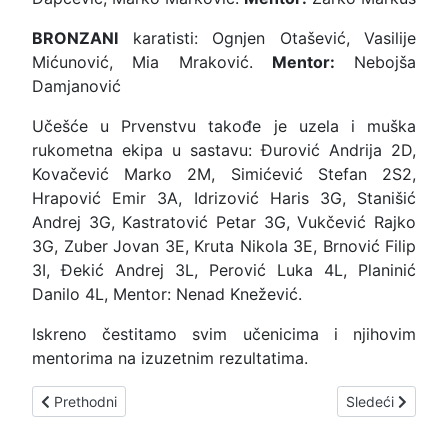
BRONZANI
karatisti: Ognjen Otašević, Vasilije
Mićunović, Mia Mraković.
Mentor:
Nebojša
Damjanović
Učešće u Prvenstvu takođe je uzela i muška
rukometna ekipa u sastavu: Đurović Andrija 2D,
Kovačević Marko 2M, Simićević Stefan 2S2,
Hrapović Emir 3A, Idrizović Haris 3G, Stanišić
Andrej 3G, Kastratović Petar 3G, Vukčević Rajko
3G, Zuber Jovan 3E, Kruta Nikola 3E, Brnović Filip
3I, Đekić Andrej 3L, Perović Luka 4L, Planinić
Danilo 4L, Mentor: Nenad Knežević.
Iskreno čestitamo svim učenicima i njihovim
mentorima na izuzetnim rezultatima.
Prethodni članak: Poetski tragovi naše prošlosti
Sledeći članak:
Prethodni
Sledeći