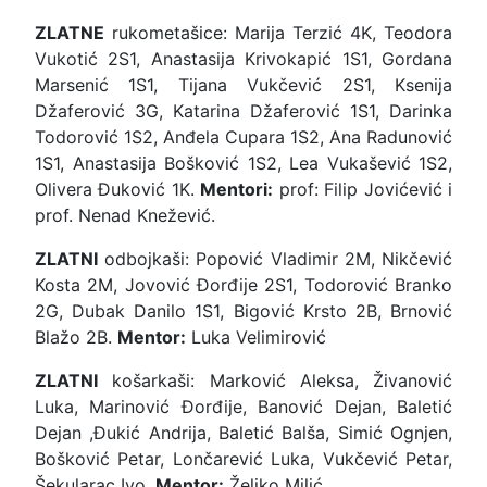
ZLATNE
rukometašice: Marija Terzić 4K, Teodora
Vukotić 2S1, Anastasija Krivokapić 1S1, Gordana
Marsenić 1S1, Tijana Vukčević 2S1, Ksenija
Džaferović 3G, Katarina Džaferović 1S1, Darinka
Todorović 1S2, Anđela Cupara 1S2, Ana Radunović
1S1, Anastasija Bošković 1S2, Lea Vukašević 1S2,
Olivera Đuković 1K.
Mentori:
prof: Filip Jovićević i
prof. Nenad Knežević.
ZLATNI
odbojkaši: Popović Vladimir 2M, Nikčević
Kosta 2M, Jovović Đorđije 2S1, Todorović Branko
2G, Dubak Danilo 1S1, Bigović Krsto 2B, Brnović
Blažo 2B.
Mentor:
Luka Velimirović
ZLATNI
košarkaši: Marković Aleksa, Živanović
Luka, Marinović Đorđije, Banović Dejan, Baletić
Dejan ,Đukić Andrija, Baletić Balša, Simić Ognjen,
Bošković Petar, Lončarević Luka, Vukčević Petar,
Šekularac Ivo.
Mentor:
Željko Milić.