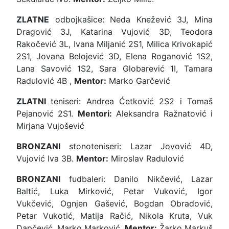
ZLATNE
odbojkašice: Neda Knežević 3J, Mina
Dragović 3J, Katarina Vujović 3D, Teodora
Rakočević 3L, Ivana Miljanić 2S1, Milica Krivokapić
2S1, Jovana Belojević 3D, Elena Roganović 1S2,
Lana Savović 1S2, Sara Globarević 1I, Tamara
Radulović 4B ,
Mentor:
Marko Garčević
ZLATNI
teniseri: Andrea Ćetković 2S2 i Tomaš
Pejanović 2S1.
Mentori:
Aleksandra Ražnatović i
Mirjana Vujošević
BRONZANI
stonoteniseri: Lazar Jovović 4D,
Vujović Iva 3B.
Mentor:
Miroslav Radulović
BRONZANI
fudbaleri: Danilo Nikčević, Lazar
Baltić, Luka Mirković, Petar Vuković, Igor
Vukčević, Ognjen Gašević, Bogdan Obradović,
Petar Vukotić, Matija Račić, Nikola Kruta, Vuk
Dapčević, Marko Marković.
Mentor:
Žarko Markuš