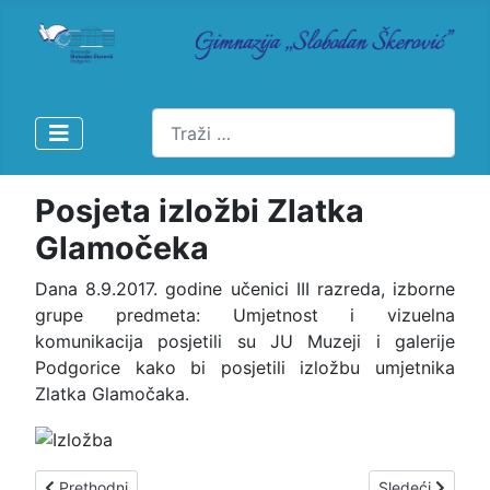
Pretraži
Posjeta izložbi Zlatka
Glamočeka
Dana 8.9.2017. godine učenici III razreda, izborne
grupe predmeta: Umjetnost i vizuelna
komunikacija posjetili su JU Muzeji i galerije
Podgorice kako bi posjetili izložbu umjetnika
Zlatka Glamočaka.
Prethodni članak: Gimnazijski bend nastupa u Beogradu
Sledeći člana
Prethodni
Sledeći