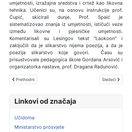
umjetnosti, izražajna sredstva i crtež kao likovna
tehnika. Učenici su, na osnovu instrukcije prof.
Ćupić, skicirali dunje. Prof. Spaić je
sistematizovao znanja iz umjetnosti, ističući veze
između likovne i pjesničke umjetnosti.
Komentarisali su Lesingov tekst "Laokoon" i
zaključili da je slikarstvo nijema poezija, a da je
poezija slikarstvo koje govori. Času su
prisustvovale pedagogica škole Gordana Arsović i
organizatorka nastave, prof. Dragana Radunović.
Prethodni članak: Otvoreni dani nauke
Sledeći člana
Prethodni
Sledeći
Linkovi od značaja
Učidoma
Ministarstvo prosvjete