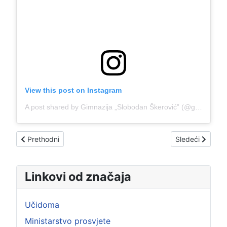
View this post on Instagram
A post shared by Gimnazija „Slobodan Škerović” (@gimnazijaslobodanskerovic)
Prethodni članak: IZUZETNI USPJESI NAŠEG GIMNAZIJALCA
Sledeći člana
Prethodni
Sledeći
Linkovi od značaja
Učidoma
Ministarstvo prosvjete