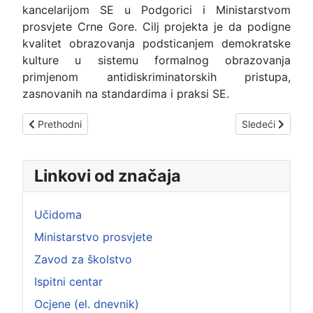
kancelarijom SE u Podgorici i Ministarstvom
prosvjete Crne Gore. Cilj projekta je da podigne
kvalitet obrazovanja podsticanjem demokratske
kulture u sistemu formalnog obrazovanja
primjenom antidiskriminatorskih pristupa,
zasnovanih na standardima i praksi SE.
Prethodni članak: Interkulturalni program razmjene u Dječijem 
Sledeći članak: 
Prethodni
Sledeći
Linkovi od značaja
Učidoma
Ministarstvo prosvjete
Zavod za školstvo
Ispitni centar
Ocjene (el. dnevnik)