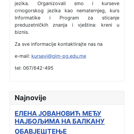
jezika. Organizovali smo i kurseve
crnogorskog jezika kao nematernjeg, kurs
Informatike i Program za sticanje
preduzetničkih znanja i vještina: kreni u
biznis.
Za sve informacije kontaktirajte nas na
e-mail:
kursevi@gim-pg.edu.me
tel: 067/642-495
Najnovije
ЕЛЕНА ЈОВАНОВИЋ МЕЂУ
НАЈБОЉИМА НА БАЛКАНУ
ОБАВЈЕШТЕЊЕ