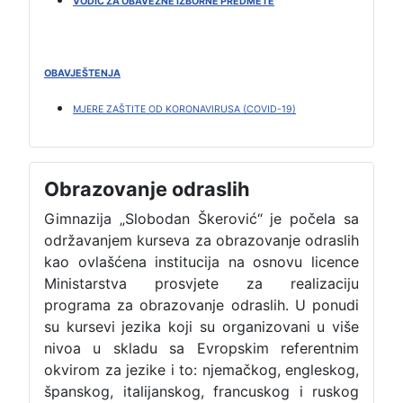
VODIČ ZA OBAVEZNE IZBORNE PREDMETE
OBAVJEŠTENJA
MJERE ZAŠTITE OD KORONAVIRUSA (COVID-19)
Obrazovanje odraslih
Gimnazija „Slobodan Škerović“ je počela sa
održavanjem kurseva za obrazovanje odraslih
kao ovlašćena institucija na osnovu licence
Ministarstva prosvjete za realizaciju
programa za obrazovanje odraslih. U ponudi
su kursevi jezika koji su organizovani u više
nivoa u skladu sa Evropskim referentnim
okvirom za jezike i to: njemačkog, engleskog,
španskog, italijanskog, francuskog i ruskog