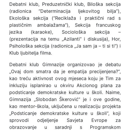
Debatni klub, Preduzetnički klub, Biloška sekcija
(radionica “Determinacija ljekovitog bilja”),
Ekološka sekcija (“Reciklaža i praktični rad s
plastičnim ambalažama”), Sekcija francuskog
jezika (karaoke), Sociološka sekcija –
(prezentacija na temu „Azilanti“ i diskusija), Hor,
Psihološka sekcija (radionica „Ja sam ja – ti si ti“) i
Klub ljubitelja filma.
Debatni klub Gimnazije organizovao je debatu
„Ovaj dom smatra da je empatija precijenjena?“,
kao treću aktivnost ovog mjeseca koju je Tim za
inkluziju isplanirao u okviru Akcionog plana za
podsticanje demokratske kulture u školi. Naime,
Gimnazija „Slobodan Škerović“ je i ove godine,
kao mentor-škola, uključena u realizaciju projekta
„Podsticanje demokratske kulture u školi“, koji
sprovodi odjeljenje Savjeta Evrope za
obrazovanje u saradnji s Programskom