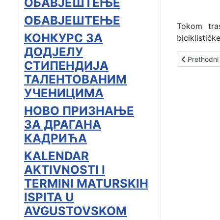
ОБАВЈЕШТЕЊЕ
ОБАВЈЕШТЕЊЕ
Tokom tras
КОНКУРС ЗА
biciklističk
ДОДЈЕЛУ
Prethodni č
Prethodni
СТИПЕНДИЈА
ТАЛЕНТОВАНИМ
УЧЕНИЦИМА
НОВО ПРИЗНАЊЕ
ЗА ДРАГАНА
КАДРИЋА
KALENDAR
AKTIVNOSTI I
TERMINI MATURSKIH
ISPITA U
AVGUSTOVSKOM