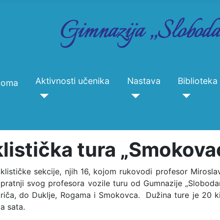
Aktivnosti učenika
Nastava
Biblioteka
Doma
klistička tura „Smokova
iklističke sekcije, njih 16, kojom rukovodi profesor Mirosla
pratnji svog profesora vozile turu od Gumnazije „Sloboda
riča, do Duklje, Rogama i Smokovca. Dužina ture je 20 ki
va sata.