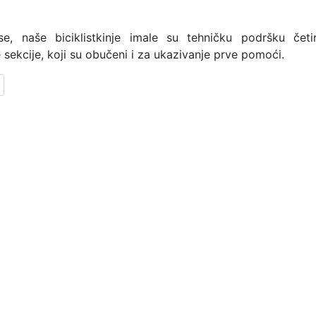
e, naše biciklistkinje imale su tehničku podršku četi
e sekcije, koji su obučeni i za ukazivanje prve pomoći.
lanak: Oda životu