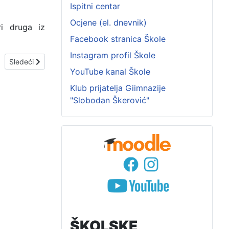
Ispitni centar
Ocjene (el. dnevnik)
ri druga iz
Facebook stranica Škole
Instagram profil Škole
Sledeći članak: Muzikom za novi početak
Sledeći
YouTube kanal Škole
Klub prijatelja Giimnazije
"Slobodan Škerović"
ŠKOLSKE