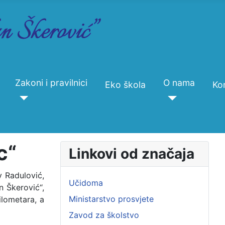
Zakoni i pravilnici
O nama
Eko škola
Ko
c“
Linkovi od značaja
v Radulović,
Učidoma
n Škerović“,
Ministarstvo prosvjete
lometara, a
Zavod za školstvo