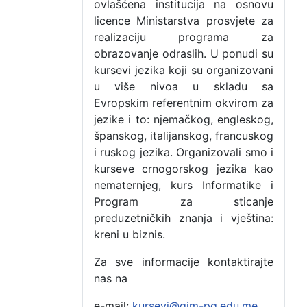
ovlašćena institucija na osnovu
licence Ministarstva prosvjete za
realizaciju programa za
obrazovanje odraslih. U ponudi su
kursevi jezika koji su organizovani
u više nivoa u skladu sa
Evropskim referentnim okvirom za
jezike i to: njemačkog, engleskog,
španskog, italijanskog, francuskog
i ruskog jezika. Organizovali smo i
kurseve crnogorskog jezika kao
nematernjeg, kurs Informatike i
Program za sticanje
preduzetničkih znanja i vještina:
kreni u biznis.
Za sve informacije kontaktirajte
nas na
e-mail:
kursevi@gim-pg.edu.me