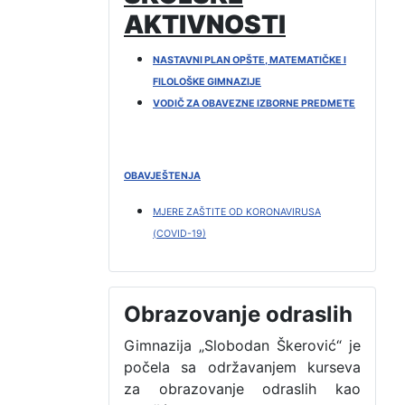
AKTIVNOSTI
NASTAVNI PLAN OPŠTE, MATEMATIČKE I
FILOLOŠKE GIMNAZIJE
VODIČ ZA OBAVEZNE IZBORNE PREDMETE
OBAVJEŠTENJA
MJERE ZAŠTITE OD KORONAVIRUSA
(COVID-19)
Obrazovanje odraslih
Gimnazija „Slobodan Škerović“ je
počela sa održavanjem kurseva
za obrazovanje odraslih kao