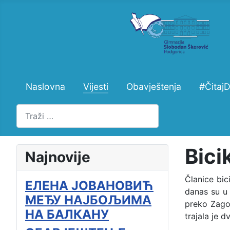
Naslovna
Vijesti
Obavještenja
#Čitaj
Pretraži
Bici
Najnovije
Članice bic
ЕЛЕНА ЈОВАНОВИЋ
danas su u 
МЕЂУ НАЈБОЉИМА
preko Zago
НА БАЛКАНУ
trajala je d