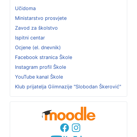
Učidoma
Ministarstvo prosvjete
Zavod za školstvo
Ispitni centar
Ocjene (el. dnevnik)
Facebook stranica Škole
Instagram profil Škole
YouTube kanal Škole
Klub prijatelja Giimnazije "Slobodan Škerović"