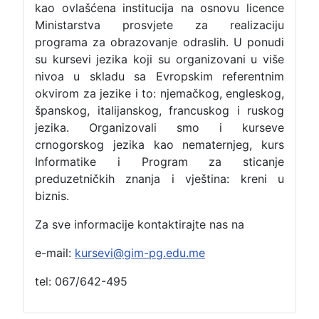
kao ovlašćena institucija na osnovu licence
Ministarstva prosvjete za realizaciju
programa za obrazovanje odraslih. U ponudi
su kursevi jezika koji su organizovani u više
nivoa u skladu sa Evropskim referentnim
okvirom za jezike i to: njemačkog, engleskog,
španskog, italijanskog, francuskog i ruskog
jezika. Organizovali smo i kurseve
crnogorskog jezika kao nematernjeg, kurs
Informatike i Program za sticanje
preduzetničkih znanja i vještina: kreni u
biznis.
Za sve informacije kontaktirajte nas na
e-mail:
kursevi@gim-pg.edu.me
tel: 067/642-495