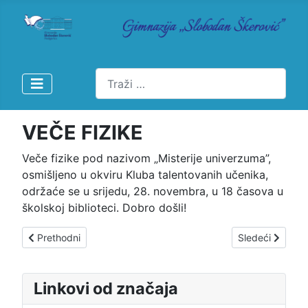
Pretraži
VEČE FIZIKE
Veče fizike pod nazivom „Misterije univerzuma”,
osmišljeno u okviru Kluba talentovanih učenika,
održaće se u srijedu, 28. novembra, u 18 časova u
školskoj biblioteci. Dobro došli!
Prethodni članak: PREDAVANJE „RAZLIČITOST I PREDNOST
Sledeći člana
Prethodni
Sledeći
Linkovi od značaja