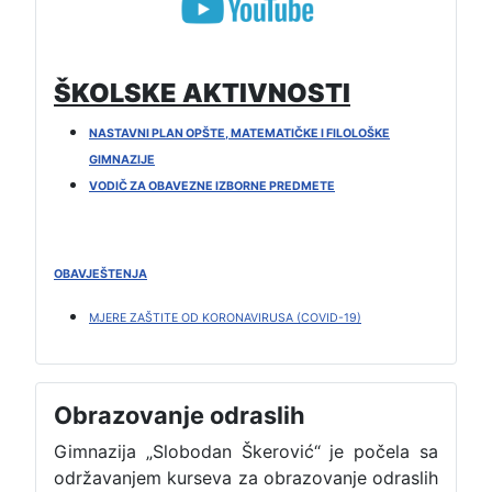
ŠKOLSKE AKTIVNOSTI
NASTAVNI PLAN OPŠTE, MATEMATIČKE I FILOLOŠKE
GIMNAZIJE
VODIČ ZA OBAVEZNE IZBORNE PREDMETE
OBAVJEŠTENJA
MJERE ZAŠTITE OD KORONAVIRUSA (COVID-19)
Obrazovanje odraslih
Gimnazija „Slobodan Škerović“ je počela sa
održavanjem kurseva za obrazovanje odraslih