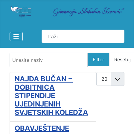
Pretraži
Unesite naziv
Filter
Resetuj
Prikaži broj
NAJDA BUČAN −
DOBITNICA
STIPENDIJE
UJEDINJENIH
SVJETSKIH KOLEDŽA
OBAVJEŠTENJE