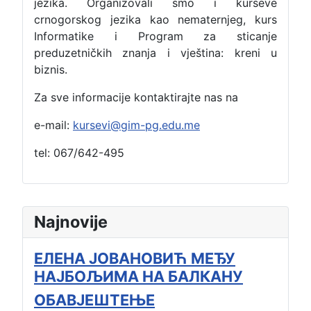
jezika. Organizovali smo i kurseve
crnogorskog jezika kao nematernjeg, kurs
Informatike i Program za sticanje
preduzetničkih znanja i vještina: kreni u
biznis.
Za sve informacije kontaktirajte nas na
e-mail:
kursevi@gim-pg.edu.me
tel: 067/642-495
Najnovije
ЕЛЕНА ЈОВАНОВИЋ МЕЂУ
НАЈБОЉИМА НА БАЛКАНУ
ОБАВЈЕШТЕЊЕ