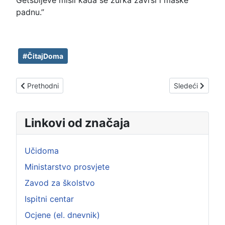
Getsbijeve misli kada se žurka završi i maske
padnu.”
#ČitajDoma
Prethodni članak: U potrazi za Aljaskom, Džon Grin
Sledeći članak: 
Prethodni
Sledeći
Linkovi od značaja
Učidoma
Ministarstvo prosvjete
Zavod za školstvo
Ispitni centar
Ocjene (el. dnevnik)