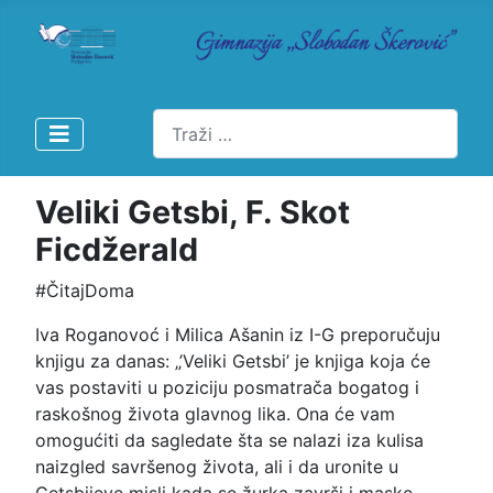
Pretraži
Veliki Getsbi, F. Skot
Ficdžerald
#ČitajDoma
Iva Roganovoć i Milica Ašanin iz I-G preporučuju
knjigu za danas: „’Veliki Getsbi’ je knjiga koja će
vas postaviti u poziciju posmatrača bogatog i
raskošnog života glavnog lika. Ona će vam
omogućiti da sagledate šta se nalazi iza kulisa
naizgled savršenog života, ali i da uronite u