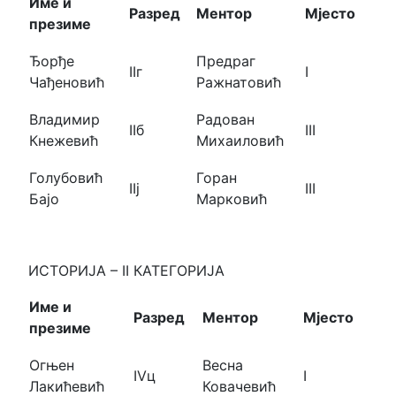
Име и
Разред
Ментор
Мјесто
презиме
Ђорђе
Предраг
IIг
I
Чађеновић
Ражнатовић
Владимир
Радован
IIб
III
Кнежевић
Михаиловић
Голубовић
Горан
IIј
III
Бајо
Марковић
ИСТОРИЈА – II КАТЕГОРИЈА
Име и
Разред
Ментор
Мјесто
презиме
Огњен
Весна
IVц
I
Лакићевић
Ковачевић