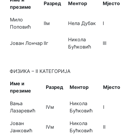
Разред
Ментор
Мјесто
презиме
Мило
IIм
Нела Дубак
I
Поповић
Никола
Јован Лончар
IIг
III
Бућковић
ФИЗИКА – II КАТЕГОРИЈА
Име и
Разред
Ментор
Мјесто
презиме
Вања
Никола
IVм
I
Лазаревић
Бућковић
Јован
Никола
IVм
II
Јанковић
Бућковић