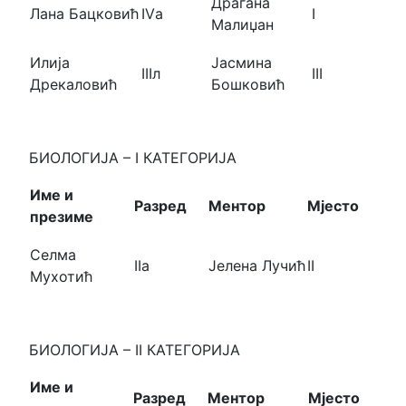
Драгана
Лана Бацковић
IVа
I
Малиџан
Илија
Јасмина
IIIл
III
Дрекаловић
Бошковић
БИОЛОГИЈА – I КАТЕГОРИЈА
Име и
Разред
Ментор
Мјесто
презиме
Селма
IIа
Јелена Лучић
II
Мухотић
БИОЛОГИЈА – II КАТЕГОРИЈА
Име и
Разред
Ментор
Мјесто