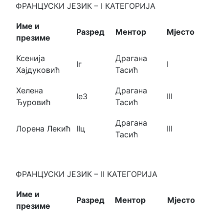
ФРАНЦУСКИ ЈЕЗИК – I КАТЕГОРИЈА
Име и
Разред
Ментор
Мјесто
презиме
Ксенија
Драгана
Iг
I
Хајдуковић
Тасић
Хелена
Драгана
Ie3
III
Ђуровић
Тасић
Драгана
Лорена Лекић
IIц
III
Тасић
ФРАНЦУСКИ ЈЕЗИК – II КАТЕГОРИЈА
Име и
Разред
Ментор
Мјесто
презиме