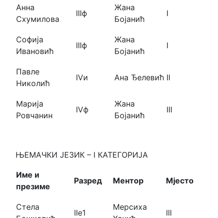
Анна
Жана
IIIф
I
Схумилова
Бојанић
Софија
Жана
IIIф
I
Ивановић
Бојанић
Павле
IVи
Ана Ђелевић
II
Николић
Марија
Жана
IVф
III
Ровчанин
Бојанић
ЊЕМАЧКИ ЈЕЗИК – I КАТЕГОРИЈА
Име и
Разред
Ментор
Мјесто
презиме
Стела
Мерсиха
IIе1
III