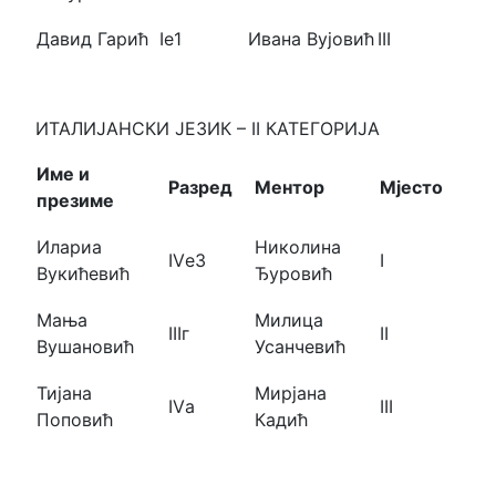
Давид Гарић
Ie1
Ивана Вујовић
III
ИТАЛИЈАНСКИ ЈЕЗИК – II КАТЕГОРИЈА
Име и
Разред
Ментор
Мјесто
презиме
Илариа
Николина
IVе3
I
Вукићевић
Ђуровић
Мања
Милица
IIIг
II
Вушановић
Усанчевић
Тијана
Мирјана
IVа
III
Поповић
Кадић