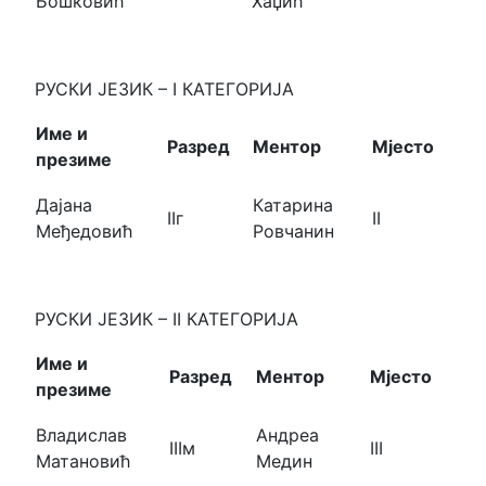
Бошковић
Хаџић
РУСКИ ЈЕЗИК – I КАТЕГОРИЈА
Име и
Разред
Ментор
Мјесто
презиме
Дајана
Катарина
IIг
II
Међедовић
Ровчанин
РУСКИ ЈЕЗИК – II КАТЕГОРИЈА
Име и
Разред
Ментор
Мјесто
презиме
Владислав
Андреа
IIIм
III
Матановић
Медин