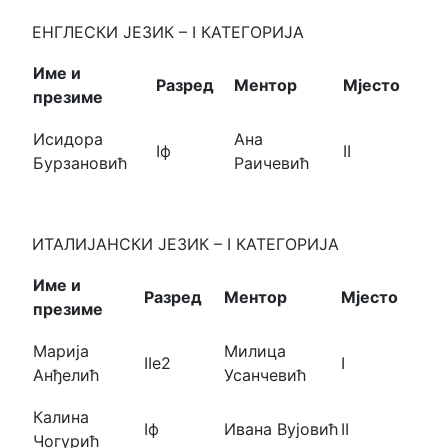
ЕНГЛЕСКИ ЈЕЗИК – I КАТЕГОРИЈА
Име и
Разред
Ментор
Мјесто
презиме
Исидора
Ана
Iф
II
Бурзановић
Раичевић
ИТАЛИЈАНСКИ ЈЕЗИК – I КАТЕГОРИЈА
Име и
Разред
Ментор
Мјесто
презиме
Марија
Милица
IIе2
I
Анђелић
Усанчевић
Калина
Iф
Ивана Вујовић
II
Чогурић