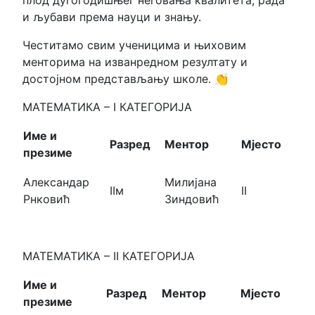
плод дугогодишњег неговања квалитета, рада
и љубави према науци и знању.
Честитамо свим ученицима и њиховим
менторима на изванредном резултату и
достојном представљању школе. 👏
МАТЕМАТИКА – I КАТЕГОРИЈА
Име и
Разред
Ментор
Мјесто
презиме
Александар
Милијана
IIм
II
Рнковић
Зиндовић
МАТЕМАТИКА – II КАТЕГОРИЈА
Име и
Разред
Ментор
Мјесто
презиме