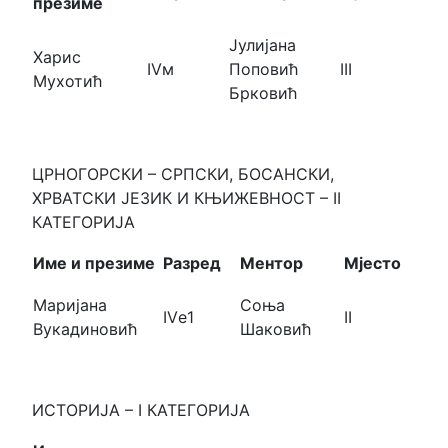
презиме
Јулијана
Харис
IVм
Поповић
III
Мухотић
Брковић
ЦРНОГОРСКИ – СРПСКИ, БОСАНСКИ,
ХРВАТСКИ ЈЕЗИК И КЊИЖЕВНОСТ – II
КАТЕГОРИЈА
Име и презиме
Разред
Ментор
Мјесто
Маријана
Соња
IVе1
II
Вукадиновић
Шаковић
ИСТОРИЈА – I КАТЕГОРИЈА