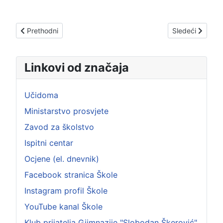
Prethodni članak: ДАН РЕПРЕЗЕНТАЦИЈА
Sledeći član
Prethodni
Sledeći
Linkovi od značaja
Učidoma
Ministarstvo prosvjete
Zavod za školstvo
Ispitni centar
Ocjene (el. dnevnik)
Facebook stranica Škole
Instagram profil Škole
YouTube kanal Škole
Klub prijatelja Giimnazije "Slobodan Škerović"