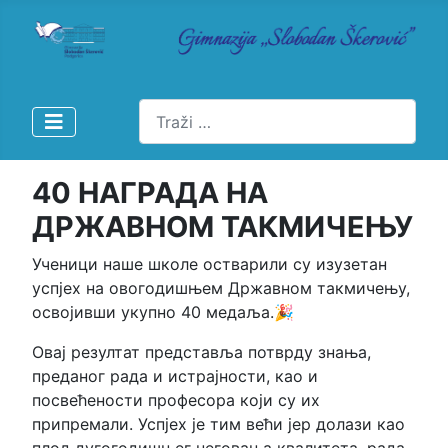
Pretraži
40 НАГРАДА НА
ДРЖАВНОМ ТАКМИЧЕЊУ
Ученици наше школе остварили су изузетан
успјех на овогодишњем Државном такмичењу,
освојивши укупно 40 медаља.🎉
Овај резултат представља потврду знања,
преданог рада и истрајности, као и
посвећености професора који су их
припремали. Успјех је тим већи јер долази као