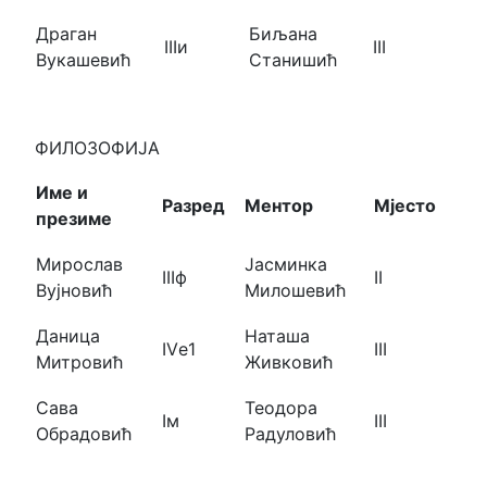
Драган
Биљана
IIIи
III
Вукашевић
Станишић
ФИЛОЗОФИЈА
Име и
Разред
Ментор
Мјесто
презиме
Мирослав
Јасминка
IIIф
II
Вујновић
Милошевић
Даница
Наташа
IVе1
III
Митровић
Живковић
Сава
Теодора
Iм
III
Обрадовић
Радуловић