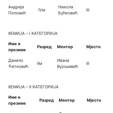
Андреја
Никола
IVм
III
Поповић
Бућковић
ХЕМИЈА – I КАТЕГОРИЈА
Име и
Разред
Ментор
Мјесто
презиме
Данило
Ивана
IIм
III
Ћетковић
Вујошевић
ХЕМИЈА – II КАТЕГОРИЈА
Име и
Разред
Ментор
Мјесто
презиме