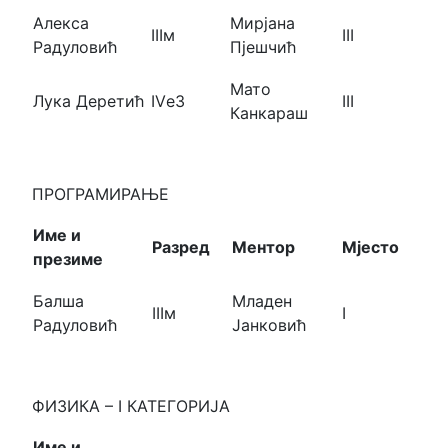
Алекса
Мирјана
IIIм
III
Радуловић
Пјешчић
Мато
Лука Деретић
IVе3
III
Канкараш
ПРОГРАМИРАЊЕ
Име и
Разред
Ментор
Мјесто
презиме
Балша
Младен
IIIм
I
Радуловић
Јанковић
ФИЗИКА – I КАТЕГОРИЈА
Име и