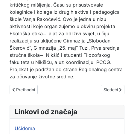
kritičkog mišljenja. Času su prisustvovale
koleginice i kolege iz drugih aktiva i pedagogica
škole Vanja Rakočević. Ovo je jedna u nizu
aktivnosti koje organizujemo u okviru projekta
Ekološka etika ̶ alat za održivi svijet, u čiju
realizaciju su uključene Gimnazija „Slobodan
Škerović“, Gimnazija „25. maj“ Tuzi, Prva srednja
stručna škola ̶ Nikšić i studenti Filozofskog
fakulteta u Nikšiću, a uz koordinaciju PCCG.
Projekat je podržan od strane Regionalnog centra
za očuvanje životne sredine.
Prethodni članak: AKTIVNOSTI DEBATNOG KLUBA
Sledeći člana
Prethodni
Sledeći
Linkovi od značaja
Učidoma