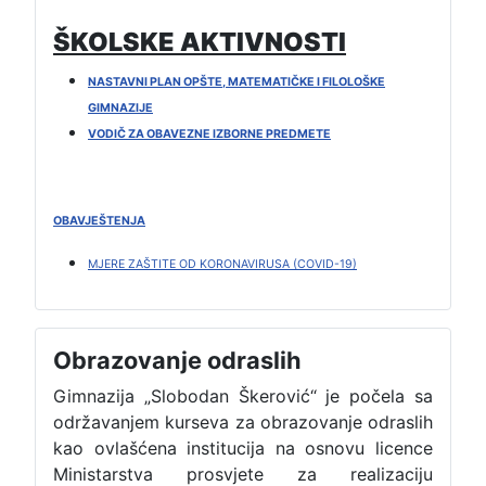
ŠKOLSKE AKTIVNOSTI
NASTAVNI PLAN OPŠTE, MATEMATIČKE I FILOLOŠKE
GIMNAZIJE
VODIČ ZA OBAVEZNE IZBORNE PREDMETE
OBAVJEŠTENJA
MJERE ZAŠTITE OD KORONAVIRUSA (COVID-19)
Obrazovanje odraslih
Gimnazija „Slobodan Škerović“ je počela sa
održavanjem kurseva za obrazovanje odraslih
kao ovlašćena institucija na osnovu licence
Ministarstva prosvjete za realizaciju