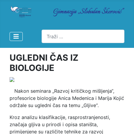
Pretraži
UGLEDNI ČAS IZ
BIOLOGIJE
Nakon seminara „Razvoj kritičkog mišljenja“,
profesorice biologije Anica Medenica i Marija Kojić
održale su ugledni čas na temu „Gljive“.
Kroz analizu klasifikacije, rasprostranjenosti,
značaja gljiva u prirodi i opisa staništa,
primijenjene su različite tehnike za razvoj