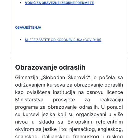
VODIČ ZA OBAVEZNE IZBORNE PREDMETE
OBAVJEŠTENJA
MJERE ZAŠTITE OD KORONAVIRUSA (COVID-19)
Obrazovanje odraslih
Gimnazija „Slobodan Škerović“ je počela sa
održavanjem kurseva za obrazovanje odraslih
kao ovlašćena institucija na osnovu licence
Ministarstva prosvjete za realizaciju
programa za obrazovanje odraslih. U ponudi
su kursevi jezika koji su organizovani u više
nivoa u skladu sa Evropskim referentnim
okvirom za jezike i to: njemačkog, engleskog,
španskog, italijanskog, francuskog i ruskog