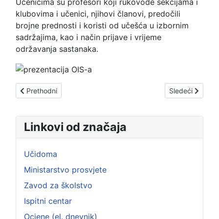
Učenicima su profesori koji rukovode sekcijama i
klubovima i učenici, njihovi članovi, predočili
brojne prednosti i koristi od učešća u izbornim
sadržajima, kao i način prijave i vrijeme
održavanja sastanaka.
Prethodni članak: Međunarodni dan zaštite ozonskog omotač
Sledeći članak: 
Prethodni
Sledeći
Linkovi od značaja
Učidoma
Ministarstvo prosvjete
Zavod za školstvo
Ispitni centar
Ocjene (el. dnevnik)