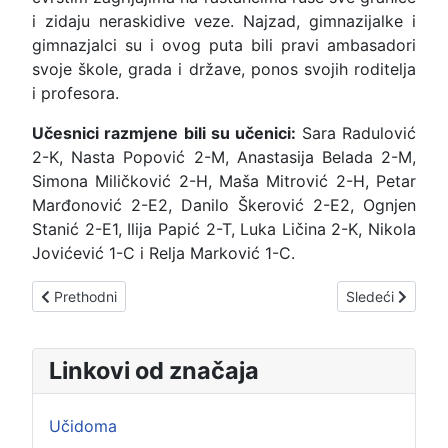
i zidaju neraskidive veze. Najzad, gimnazijalke i
gimnazjalci su i ovog puta bili pravi ambasadori
svoje škole, grada i države, ponos svojih roditelja
i profesora.
Učesnici razmjene bili su učenici:
Sara Radulović
2-K, Nasta Popović 2-M, Anastasija Belada 2-M,
Simona Miličković 2-H, Maša Mitrović 2-H, Petar
Marđonović 2-E2, Danilo Škerović 2-E2, Ognjen
Stanić 2-E1, Ilija Papić 2-T, Luka Ličina 2-K, Nikola
Jovićević 1-C i Relja Marković 1-C.
Prethodni članak: ЈАВНИ ЧАС ЦРНОГОРСКОГ - СРПСКО
Sledeći člana
Prethodni
Sledeći
Linkovi od značaja
Učidoma