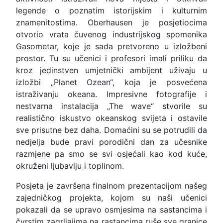
legende o poznatim istorijskim i kulturnim
znamenitostima. Oberhausen je posjetiocima
otvorio vrata čuvenog industrijskog spomenika
Gasometar, koje je sada pretvoreno u izložbeni
prostor. Tu su učenici i profesori imali priliku da
kroz jedinstven umjetnički ambijent uživaju u
izložbi „Planet Ozean“, koja je posvećena
istraživanju okeana. Impresivne fotografije i
nestvarna instalacija „The wave“ stvorile su
realistično iskustvo okeanskog svijeta i ostavile
sve prisutne bez daha. Domaćini su se potrudili da
nedjelja bude pravi porodični dan za učesnike
razmjene pa smo se svi osjećali kao kod kuće,
okruženi ljubavlju i toplinom.
Posjeta je završena finalnom prezentacijom našeg
zajedničkog projekta, kojom su naši učenici
pokazali da se upravo osmjesima na sastancima i
čvrstim zagrljajima na rastancima ruše sve granice