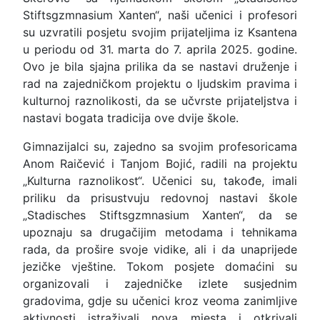
Stiftsgzmnasium Xanten“, naši učenici i profesori
su uzvratili posjetu svojim prijateljima iz Ksantena
u periodu od 31. marta do 7. aprila 2025. godine.
Ovo je bila sjajna prilika da se nastavi druženje i
rad na zajedničkom projektu o ljudskim pravima i
kulturnoj raznolikosti, da se učvrste prijateljstva i
nastavi bogata tradicija ove dvije škole.
Gimnazijalci su, zajedno sa svojim profesoricama
Anom Raičević i Tanjom Bojić, radili na projektu
„Kulturna raznolikost“. Učenici su, takođe, imali
priliku da prisustvuju redovnoj nastavi škole
„Stadisches Stiftsgzmnasium Xanten“, da se
upoznaju sa drugačijim metodama i tehnikama
rada, da prošire svoje vidike, ali i da unaprijede
jezičke vještine. Tokom posjete domaćini su
organizovali i zajedničke izlete susjednim
gradovima, gdje su učenici kroz veoma zanimljive
aktivnosti istraživali nova mjesta i otkrivali