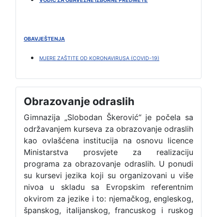
VODIČ ZA OBAVEZNE IZBORNE PREDMETE
OBAVJEŠTENJA
MJERE ZAŠTITE OD KORONAVIRUSA (COVID-19)
Obrazovanje odraslih
Gimnazija „Slobodan Škerović“ je počela sa
održavanjem kurseva za obrazovanje odraslih
kao ovlašćena institucija na osnovu licence
Ministarstva prosvjete za realizaciju
programa za obrazovanje odraslih. U ponudi
su kursevi jezika koji su organizovani u više
nivoa u skladu sa Evropskim referentnim
okvirom za jezike i to: njemačkog, engleskog,
španskog, italijanskog, francuskog i ruskog