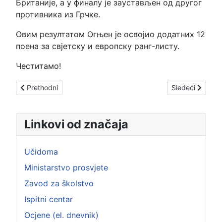
Британије, а у финалу је заустављен од другог
противника
из
Грчке.
Овим резултатом Огњен је освојио додатних 12
поена за свјетску и европску ранг-листу.
Честитамо!
Prethodni članak: Лани уручена друга награда за калиграф
Sledeći članak
Prethodni
Sledeći
Linkovi od značaja
Učidoma
Ministarstvo prosvjete
Zavod za školstvo
Ispitni centar
Ocjene (el. dnevnik)