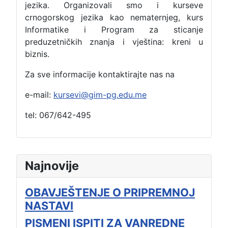
jezika. Organizovali smo i kurseve
crnogorskog jezika kao nematernjeg, kurs
Informatike i Program za sticanje
preduzetničkih znanja i vještina: kreni u
biznis.
Za sve informacije kontaktirajte nas na
e-mail:
kursevi@gim-pg.edu.me
tel: 067/642-495
Najnovije
OBAVJEŠTENJE O PRIPREMNOJ
NASTAVI
PISMENI ISPITI ZA VANREDNE