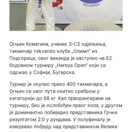
Огњен Коматина, ученик 3-С2 одјељења,
такмичар тekvando клуба
„
Олимп
”
из
Подгорице, овог викенда је наступио на Е2
бодовном турниру
„
Hereya Open
”
који се
одржао у Софији, Бугарска.
Турнир је окупио преко 400 такмичара, а
Огњен се овог пута окитио сребром у
категорији до 68 кг. Као прворангирани на
турниру, био је ослобођен првог кола, у другом
је доминантно побиједио представника Грчке
резултатом 2:0 у рундама. У полуфиналу је
извојевао побједу над представником Велике