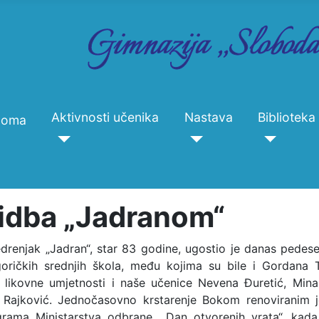
Aktivnosti učenika
Nastava
Biblioteka
Doma
idba „Jadranom“
drenjak „Jadran“, star 83 godine, ugostio je danas pedes
ričkih srednjih škola, među kojima su bile i Gordana Tr
a likovne umjetnosti i naše učenice Nevena Đuretić, Mina
 Rajković. Jednočasovno krstarenje Bokom renoviranim 
grama Ministarstva odbrane, „Dan otvorenih vrata“, kada