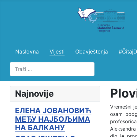
Naslovna
Vijesti
Obavještenja
#Čitaj
Pretraži
Plov
Najnovije
Vremešni je
ЕЛЕНА ЈОВАНОВИЋ
osam podgo
МЕЂУ НАЈБОЉИМА
profesoric
НА БАЛКАНУ
Aleksandra
dio je pro