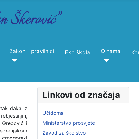
Zakoni i pravilnici
O nama
Eko škola
Ko
Linkovi od značaja
etak đaka iz
Učidoma
ebješanjin,
Ministarstvo prosvjete
 Grebović i
jedrenjakom
Zavod za školstvo
 crnogorski