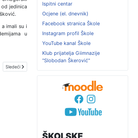
Ispitni centar
 od jedinica
Ocjene (el. dnevnik)
šković.
Facebook stranica Škole
a imali su i
Instagram profil Škole
demijama u
YouTube kanal Škole
Klub prijatelja Giimnazije
"Slobodan Škerović"
Sledeći članak: „Crna Gora bez mržnje“
Sledeći
ŠKOLSKE