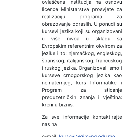
ovlašćena institucija na osnovu
licence Ministarstva prosvjete za
realizaciju programa za
obrazovanje odraslih. U ponudi su
kursevi jezika koji su organizovani
u više nivoa u skladu sa
Evropskim referentnim okvirom za
jezike i to: njemačkog, engleskog,
španskog, italijanskog, francuskog
i ruskog jezika. Organizovali smo i
kurseve crnogorskog jezika kao
nematernjeg, kurs Informatike i
Program za sticanje
preduzetničkih znanja i vještina:
kreni u biznis.
Za sve informacije kontaktirajte
nas na
e-mail:
kursevi@gim-pg.edu.me