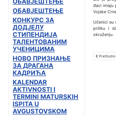
ОБАВЈЕШТЕЊЕ
đaci imaju 
ОБАВЈЕШТЕЊЕ
Vojske Crne
КОНКУРС ЗА
Učenici su 
ДОДЈЕЛУ
priliku i
СТИПЕНДИЈА
okruženju.
ТАЛЕНТОВАНИМ
УЧЕНИЦИМА
Prethodni čl
Prethodni
НОВО ПРИЗНАЊЕ
ЗА ДРАГАНА
КАДРИЋА
KALENDAR
AKTIVNOSTI I
TERMINI MATURSKIH
ISPITA U
AVGUSTOVSKOM