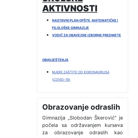
AKTIVNOSTI
NASTAVNI PLAN OPŠTE, MATEMATIČKE I
FILOLOŠKE GIMNAZIJE
VODIČ ZA OBAVEZNE IZBORNE PREDMETE
OBAVJEŠTENJA
MJERE ZAŠTITE OD KORONAVIRUSA
(COVID-19)
Obrazovanje odraslih
Gimnazija „Slobodan Škerović“ je
počela sa održavanjem kurseva
za obrazovanje odraslih kao