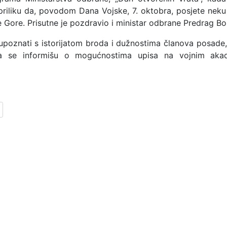
priliku da, povodom Dana Vojske, 7. oktobra, posjete neku
 Gore. Prisutne je pozdravio i ministar odbrane Predrag Bo
upoznati s istorijatom broda i dužnostima članova posade, 
 da se informišu o mogućnostima upisa na vojnim aka
anak: Ogledni čas iz biologije