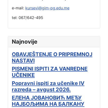
e-mail:
kursevi@gim-pg.edu.me
tel: 067/642-495
Najnovije
OBAVJEŠTENJE O PRIPREMNOJ
NASTAVI
PISMENI ISPITI ZA VANREDNE
UČENIKE
Popravni ispiti za učenike IV
razreda – avgust 2026.
ЕЛЕНА ЈОВАНОВИЋ МЕЂУ
НАЈБОЉИМА НА БАЛКАНУ