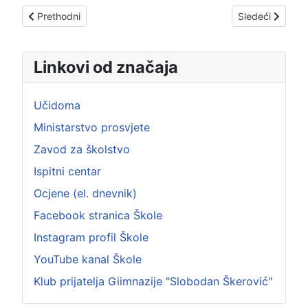
Prethodni članak: MEĐUNARODNI FESTIVAL KNJIŽEVNOSTI:
Sledeći člana
Prethodni
Sledeći
Linkovi od značaja
Učidoma
Ministarstvo prosvjete
Zavod za školstvo
Ispitni centar
Ocjene (el. dnevnik)
Facebook stranica Škole
Instagram profil Škole
YouTube kanal Škole
Klub prijatelja Giimnazije "Slobodan Škerović"