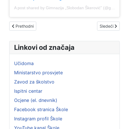
A post shared by Gimnazija „Slobodan Škerović” (@gimnazijaslobodanskerovic)
Prethodni članak: СУСРЕТ СА КОШАРКАШИМА КК „БУДУЋ
Sledeći član
Prethodni
Sledeći
Linkovi od značaja
Učidoma
Ministarstvo prosvjete
Zavod za školstvo
Ispitni centar
Ocjene (el. dnevnik)
Facebook stranica Škole
Instagram profil Škole
YouTube kanal Škole