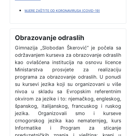
MJERE ZAŠTITE OD KORONAVIRUSA (COVID-19)
Obrazovanje odraslih
Gimnazija „Slobodan Škerović“ je počela sa
održavanjem kurseva za obrazovanje odraslih
kao ovlašćena institucija na osnovu licence
Ministarstva prosvjete za realizaciju
programa za obrazovanje odraslih. U ponudi
su kursevi jezika koji su organizovani u više
nivoa u skladu sa Evropskim referentnim
okvirom za jezike i to: njemačkog, engleskog,
španskog, italijanskog, francuskog i ruskog
jezika. Organizovali smo i kurseve
crnogorskog jezika kao nematernjeg, kurs
Informatike i Program za sticanje
preduzetničkih znanja i vještina: kreni u