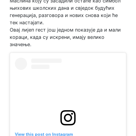
Маслина коју су засадили остаће као симбол
њихових школских дана и свједок будућих
генерација, разговора и нових снова који ће
тек настајати.
Овај лијеп гест још једном показује да и мали
кораци, када су искрени, имају велико
значење.
View this post on Instagram