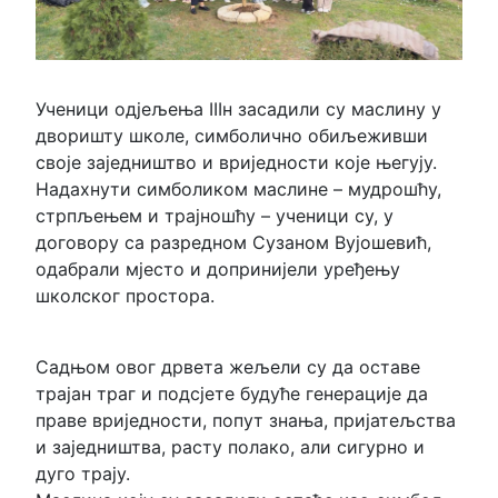
Ученици одјељења IIIн засадили су маслину у
дворишту школе, симболично обиљеживши
своје заједништво и вриједности које његују.
Надахнути симболиком маслине – мудрошћу,
стрпљењем и трајношћу – ученици су, у
договору са разредном Сузаном Вујошевић,
одабрали мјесто и допринијели уређењу
школског простора.
Садњом овог дрвета жељели су да оставе
трајан траг и подсјете будуће генерације да
праве вриједности, попут знања, пријатељства
и заједништва, расту полако, али сигурно и
дуго трају.