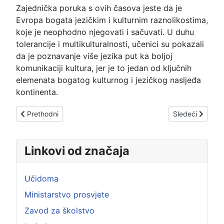
Zajednička poruka s ovih časova jeste da je
Evropa bogata jezičkim i kulturnim raznolikostima,
koje je neophodno njegovati i sačuvati. U duhu
tolerancije i multikulturalnosti, učenici su pokazali
da je poznavanje više jezika put ka boljoj
komunikaciji kultura, jer je to jedan od ključnih
elemenata bogatog kulturnog i jezičkog nasljeđa
kontinenta.
Prethodni članak: Učenicima predstavljeni programi međunar
Sledeći članak:
Prethodni
Sledeći
Linkovi od značaja
Učidoma
Ministarstvo prosvjete
Zavod za školstvo