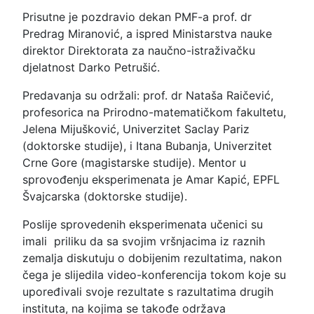
Prisutne je pozdravio dekan PMF-a prof. dr
Predrag Miranović, a ispred Ministarstva nauke
direktor Direktorata za naučno-istraživačku
djelatnost Darko Petrušić.
Predavanja su održali: prof. dr Nataša Raičević,
profesorica na Prirodno-matematičkom fakultetu,
Jelena Mijušković, Univerzitet Saclay Pariz
(doktorske studije), i Itana Bubanja, Univerzitet
Crne Gore (magistarske studije). Mentor u
sprovođenju eksperimenata je Amar Kapić, EPFL
Švajcarska (doktorske studije).
Poslije sprovedenih eksperimenata učenici su
imali priliku da sa svojim vršnjacima iz raznih
zemalja diskutuju o dobijenim rezultatima, nakon
čega je slijedila video-konferencija tokom koje su
upoređivali svoje rezultate s razultatima drugih
instituta, na kojima se takođe održava