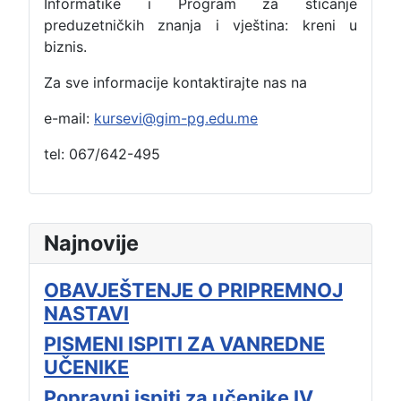
Informatike i Program za sticanje
preduzetničkih znanja i vještina: kreni u
biznis.
Za sve informacije kontaktirajte nas na
e-mail:
kursevi@gim-pg.edu.me
tel: 067/642-495
Najnovije
OBAVJEŠTENJE O PRIPREMNOJ
NASTAVI
PISMENI ISPITI ZA VANREDNE
UČENIKE
Popravni ispiti za učenike IV