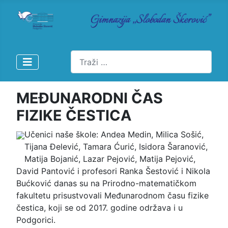
Pretraži
MEĐUNARODNI ČAS
FIZIKE ČESTICA
Učenici naše škole: Andea Medin, Milica Sošić,
Tijana Đelević, Tamara Ćurić, Isidora Šaranović,
Matija Bojanić, Lazar Pejović, Matija Pejović,
David Pantović i profesori Ranka Šestović i Nikola
Bućković danas su na Prirodno-matematičkom
fakultetu prisustvovali Međunarodnom času fizike
čestica, koji se od 2017. godine održava i u
Podgorici.