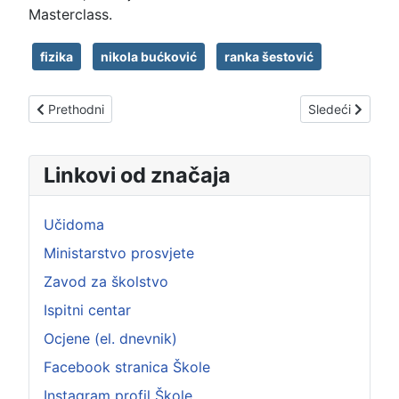
Masterclass.
fizika
nikola bućković
ranka šestović
Prethodni članak: KORELACIJA PREDMETA UMJETNOST I V
Sledeći članak
Prethodni
Sledeći
Linkovi od značaja
Učidoma
Ministarstvo prosvjete
Zavod za školstvo
Ispitni centar
Ocjene (el. dnevnik)
Facebook stranica Škole
Instagram profil Škole