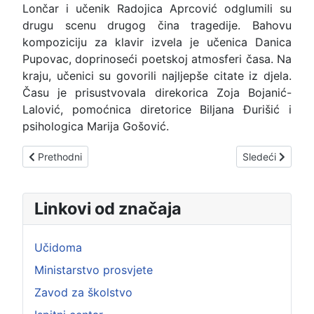
Lončar i učenik Radojica Aprcović odglumili su
drugu scenu drugog čina tragedije. Bahovu
kompoziciju za klavir izvela je učenica Danica
Pupovac, doprinoseći poetskoj atmosferi časa. Na
kraju, učenici su govorili najljepše citate iz djela.
Času je prisustvovala direkorica Zoja Bojanić-
Lalović, pomoćnica diretorice Biljana Đurišić i
psihologica Marija Gošović.
Prethodni članak: Posjeta KIC-u „Budo Tomović“ - premijera a
Sledeći člana
Prethodni
Sledeći
Linkovi od značaja
Učidoma
Ministarstvo prosvjete
Zavod za školstvo