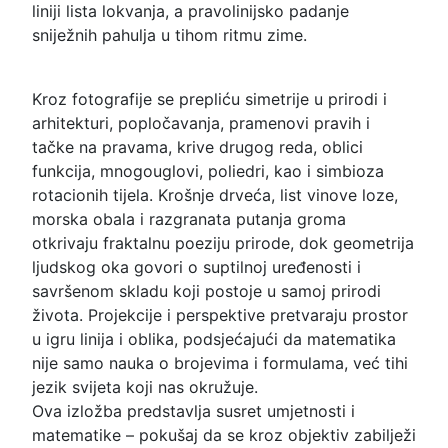
liniji lista lokvanja, a pravolinijsko padanje
sniježnih pahulja u tihom ritmu zime.
Kroz fotografije se prepliću simetrije u prirodi i
arhitekturi, popločavanja, pramenovi pravih i
tačke na pravama, krive drugog reda, oblici
funkcija, mnogouglovi, poliedri, kao i simbioza
rotacionih tijela. Krošnje drveća, list vinove loze,
morska obala i razgranata putanja groma
otkrivaju fraktalnu poeziju prirode, dok geometrija
ljudskog oka govori o suptilnoj uređenosti i
savršenom skladu koji postoje u samoj prirodi
života. Projekcije i perspektive pretvaraju prostor
u igru linija i oblika, podsjećajući da matematika
nije samo nauka o brojevima i formulama, već tihi
jezik svijeta koji nas okružuje.
Ova izložba predstavlja susret umjetnosti i
matematike – pokušaj da se kroz objektiv zabilježi