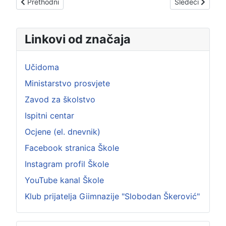
Prethodni članak: UMIJEĆE MATEMATIČKOG MIŠLJENJA
Sledeći člana
Prethodni
Sledeći
Linkovi od značaja
Učidoma
Ministarstvo prosvjete
Zavod za školstvo
Ispitni centar
Ocjene (el. dnevnik)
Facebook stranica Škole
Instagram profil Škole
YouTube kanal Škole
Klub prijatelja Giimnazije "Slobodan Škerović"