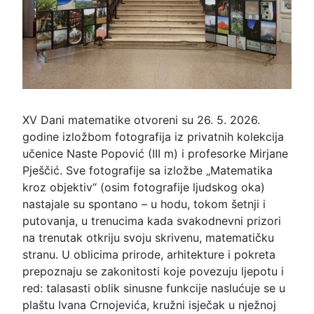
XV Dani matematike otvoreni su 26. 5. 2026.
godine izložbom fotografija iz privatnih kolekcija
učenice Naste Popović (III m) i profesorke Mirjane
Pješčić. Sve fotografije sa izložbe „Matematika
kroz objektiv“ (osim fotografije ljudskog oka)
nastajale su spontano – u hodu, tokom šetnji i
putovanja, u trenucima kada svakodnevni prizori
na trenutak otkriju svoju skrivenu, matematičku
stranu. U oblicima prirode, arhitekture i pokreta
prepoznaju se zakonitosti koje povezuju ljepotu i
red: talasasti oblik sinusne funkcije naslućuje se u
plaštu Ivana Crnojevića, kružni isječak u nježnoj