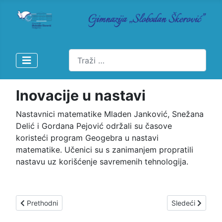
Pretraži
Inovacije u nastavi
Nastavnici matematike Mladen Janković, Snežana
Delić i Gordana Pejović održali su časove
koristeći program Geogebra u nastavi
matematike. Učenici su s zanimanjem propratili
nastavu uz korišćenje savremenih tehnologija.
Prethodni članak: Da mladi zaista govore
Sledeći člana
Prethodni
Sledeći