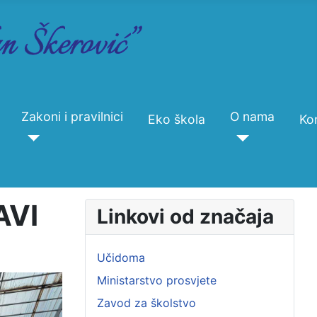
Zakoni i pravilnici
O nama
Eko škola
Ko
AVI
Linkovi od značaja
Učidoma
Ministarstvo prosvjete
Zavod za školstvo