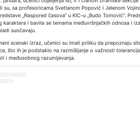
 januara, učenici odjeljenja IIb, If i članovi Dramske sekcije
li su, sa profesoricama Svetlanom Popović i Jelenom Vojino
redstave „Raspored časova“ u KIC-u „Budo Tomović“. Predst
 karaktera i bavila se temama međuvršnjačkih odnosa i iz
ladi suočavaju.
ni scenski izraz, učenici su imali priliku da prepoznaju situ
e, što ih je podstaklo na razmišljanje o važnosti tolerancije
ti i međusobnog razumijevanja.