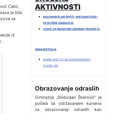
AKTIVNOSTI
vić Ćalić,
ava je bila
NASTAVNI PLAN OPŠTE, MATEMATIČKE I
azova sa
FILOLOŠKE GIMNAZIJE
VODIČ ZA OBAVEZNE IZBORNE PREDMETE
acije iz
,
OBAVJEŠTENJA
MJERE ZAŠTITE OD KORONAVIRUSA
(COVID-19)
Obrazovanje odraslih
Gimnazija „Slobodan Škerović“ je
počela sa održavanjem kurseva
za obrazovanje odraslih kao