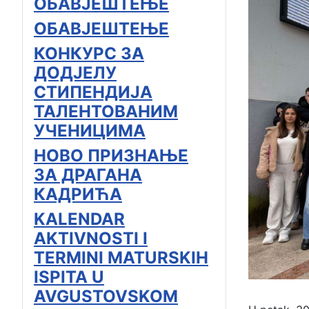
ОБАВЈЕШТЕЊЕ
ОБАВЈЕШТЕЊЕ
КОНКУРС ЗА
ДОДЈЕЛУ
СТИПЕНДИЈА
ТАЛЕНТОВАНИМ
УЧЕНИЦИМА
НОВО ПРИЗНАЊЕ
ЗА ДРАГАНА
КАДРИЋА
KALENDAR
AKTIVNOSTI I
TERMINI MATURSKIH
ISPITA U
AVGUSTOVSKOM