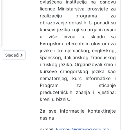
ovlašćena institucija na osnovu
licence Ministarstva prosvjete za
realizaciju programa za
obrazovanje odraslih. U ponudi su
kursevi jezika koji su organizovani
u više nivoa u skladu sa
Evropskim referentnim okvirom za
jezike i to: njemačkog, engleskog,
Sledeći članak: OBILJEŽEN DAN PERIODNOG SISTEMA ELEMEN
Sledeći
španskog, italijanskog, francuskog
i ruskog jezika. Organizovali smo i
kurseve crnogorskog jezika kao
nematernjeg, kurs Informatike i
Program za sticanje
preduzetničkih znanja i vještina:
kreni u biznis.
Za sve informacije kontaktirajte
nas na
e-mail:
kursevi@gim-pg.edu.me