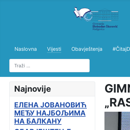
Naslovna
Vijesti
Obavještenja
#Čitaj
Pretraži
GIM
Najnovije
„RA
ЕЛЕНА ЈОВАНОВИЋ
МЕЂУ НАЈБОЉИМА
НА БАЛКАНУ