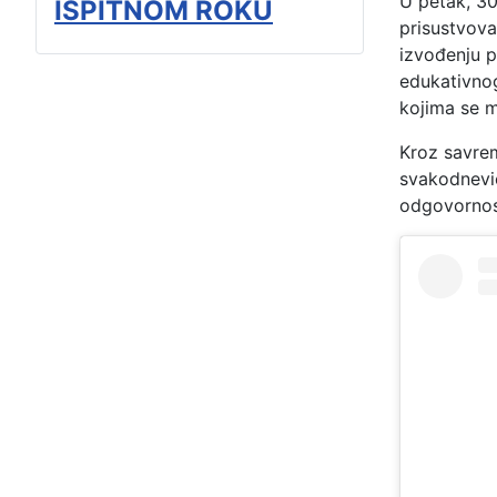
U petak, 30.
ISPITNOM ROKU
prisustvova
izvođenju p
edukativnog
kojima se m
Kroz savreme
svakodnevic
odgovornos