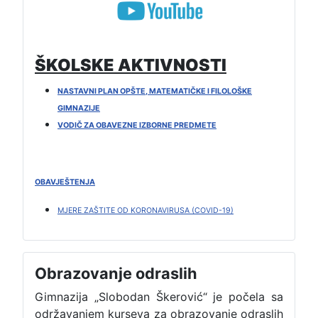
ŠKOLSKE AKTIVNOSTI
NASTAVNI PLAN OPŠTE, MATEMATIČKE I FILOLOŠKE
GIMNAZIJE
VODIČ ZA OBAVEZNE IZBORNE PREDMETE
OBAVJEŠTENJA
MJERE ZAŠTITE OD KORONAVIRUSA (COVID-19)
Obrazovanje odraslih
Gimnazija „Slobodan Škerović“ je počela sa
održavanjem kurseva za obrazovanje odraslih