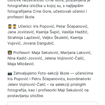
obnove nezavisnosti Crne Gore, postavljena je
fotografska izložba u kojoj su, s najljepšim
fotografijama Crne Gore, učestovali učenici i
profesori škole.
👩‍🎓👨‍🎓 Učenici: Iris Popović, Petar Šćepanović,
Jana Jovićević, Ksenija Šupić, Vasilije Hadžić,
Strahinja Lapčević, Veljko Škuletić, Ksenija
Vujović, Jovana Dangubić.
👩‍🏫 Profesori: Maja Sekulović, Marijana Laković,
Nina Kadić-Jovović, Jelena Vojinović-Ćalić,
Maja Milošević.
📷 Zahvaljujemo Foto-sekciji škole — učenicima
Iris Popović i Petru Šćepanoviću, koordinatorki
Jeleni Vojinović-Ćalić – na selekciji pristiglih
fotografija, kao i profesorki Maji Sekulović na
postavljanju izložbe.