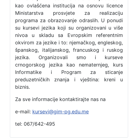
kao ovlašćena institucija na osnovu licence
Ministarstva prosvjete za realizaciju
programa za obrazovanje odraslih. U ponudi
su kursevi jezika koji su organizovani u više
nivoa u skladu sa Evropskim referentnim
okvirom za jezike i to: njemačkog, engleskog,
španskog, italijanskog, francuskog i ruskog
jezika. Organizovali smo i kurseve
crnogorskog jezika kao nematernjeg, kurs
Informatike i Program za sticanje
preduzetničkih znanja i vještina: kreni u
biznis.
Za sve informacije kontaktirajte nas na
e-mail:
kursevi@gim-pg.edu.me
tel: 067/642-495