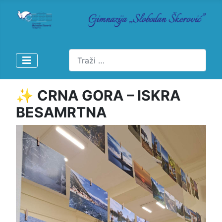
Pretraži
✨️ CRNA GORA – ISKRA
BESAMRTNA