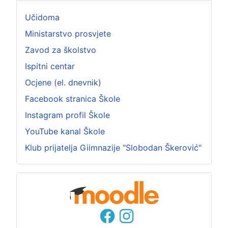
Učidoma
Ministarstvo prosvjete
Zavod za školstvo
Ispitni centar
Ocjene (el. dnevnik)
Facebook stranica Škole
Instagram profil Škole
YouTube kanal Škole
Klub prijatelja Giimnazije "Slobodan Škerović"