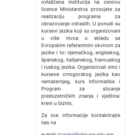
ovlašćena institucija na osnovu
licence Ministarstva prosvjete za
realizaciju programa za
obrazovanje odraslih. U ponudi su
kursevi jezika koji su organizovani
u više nivoa u skladu sa
Evropskim referentnim okvirom za
jezike i to: njemačkog, engleskog,
španskog, italijanskog, francuskog
i ruskog jezika. Organizovali smo i
kurseve crnogorskog jezika kao
nematernjeg, kurs Informatike i
Program za sticanje
preduzetničkih znanja i vještina:
kreni u biznis.
Za sve informacije kontaktirajte
nas na
e-mail:
kursevi@gim-pg.edu.me