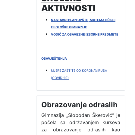
AKTIVNOSTI
NASTAVNI PLAN OPŠTE, MATEMATIČKE I
FILOLOŠKE GIMNAZIJE
VODIČ ZA OBAVEZNE IZBORNE PREDMETE
OBAVJEŠTENJA
MJERE ZAŠTITE OD KORONAVIRUSA
(COVID-19)
Obrazovanje odraslih
Gimnazija „Slobodan Škerović“ je
počela sa održavanjem kurseva
za obrazovanje odraslih kao