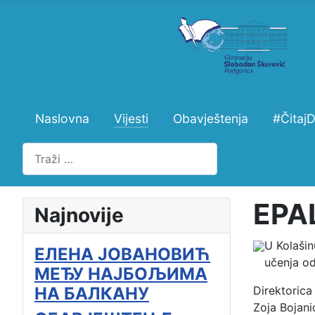
Naslovna
Vijesti
Obavještenja
#Čitaj
Pretraži
EPA
Najnovije
U Kolašin
ЕЛЕНА ЈОВАНОВИЋ
učenja odr
МЕЂУ НАЈБОЉИМА
НА БАЛКАНУ
Direktorica
Zoja Bojani