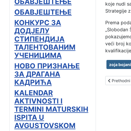
ОБАВЈЕШТЕЊЕ
koje nudi s
ОБАВЈЕШТЕЊЕ
Strategije 
КОНКУРС ЗА
Prema poda
ДОДЈЕЛУ
„Slobodan Š
pokazujemo
СТИПЕНДИЈА
veći broj k
ТАЛЕНТОВАНИМ
kvalifikacije
УЧЕНИЦИМА
НОВО ПРИЗНАЊЕ
zoja bojani
ЗА ДРАГАНА
Prethodni 
КАДРИЋА
Prethodni
KALENDAR
AKTIVNOSTI I
TERMINI MATURSKIH
ISPITA U
AVGUSTOVSKOM