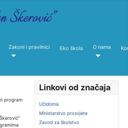
Zakoni i pravilnici
O nama
Eko škola
Ko
Linkovi od značaja
lni program
Učidoma
Ministarstvo prosvjete
Škerović”
Zavod za školstvo
rogramima