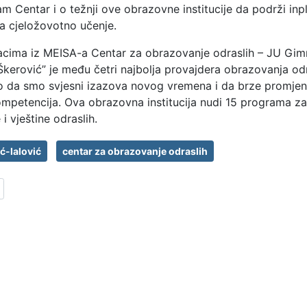
am Centar i o težnji ove obrazovne institucije da podrži inp
za cjeložovotno učenje.
cima iz MEISA-a Centar za obrazovanje odraslih – JU Gim
kerović” je među četri najbolja provajdera obrazovanja odr
 da smo svjesni izazova novog vremena i da brze promjen
ompetencija. Ova obrazovna institucija nudi 15 programa za
 i vještine odraslih.
ć-lalović
centar za obrazovanje odraslih
članak: NASTAVLJA SE DRUŽENJE S DJECOM IZ DJEČJE BOLNICE