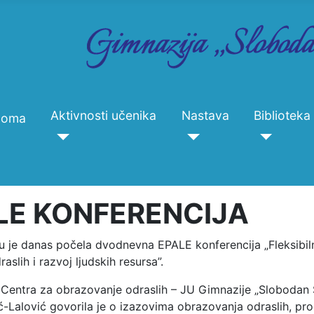
Aktivnosti učenika
Nastava
Biblioteka
Doma
LE KONFERENCIJA
u je danas počela dvodnevna EPALE konferencija „Fleksibi
aslih i razvoj ljudskih resursa”.
 Centra za obrazovanje odraslih – JU Gimnazije „Slobodan 
ć-Lalović govorila je o izazovima obrazovanja odraslih, p