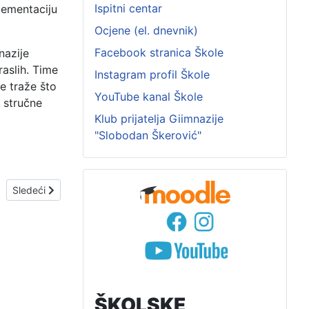
Ispitni centar
lementaciju
Ocjene (el. dnevnik)
Facebook stranica Škole
nazije
aslih. Time
Instagram profil Škole
e traže što
YouTube kanal Škole
 stručne
Klub prijatelja Giimnazije
"Slobodan Škerović"
Sledeći članak: MATEMATIKA IZA ZEMLJOTRESA
Sledeći
ŠKOLSKE